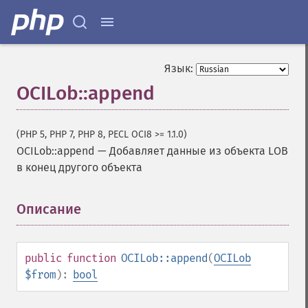
Язык:
OCILob::append
(PHP 5, PHP 7, PHP 8, PECL OCI8 >= 1.1.0)
OCILob::append
—
Добавляет данные из объекта LOB
в конец другого объекта
Описание
¶
public
function
OCILob::append
(
OCILob
$from
):
bool