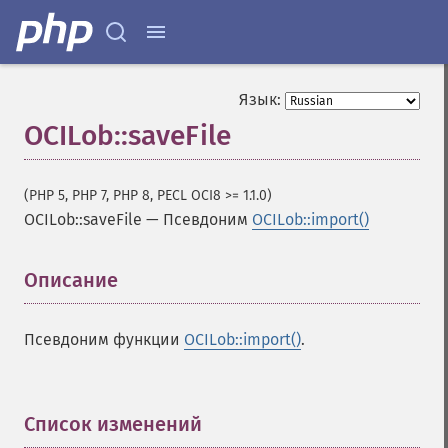
Язык:
OCILob::saveFile
(PHP 5, PHP 7, PHP 8, PECL OCI8 >= 1.1.0)
OCILob::saveFile
—
Псевдоним
OCILob::import()
Описание
¶
Псевдоним функции
OCILob::import()
.
Список изменений
¶