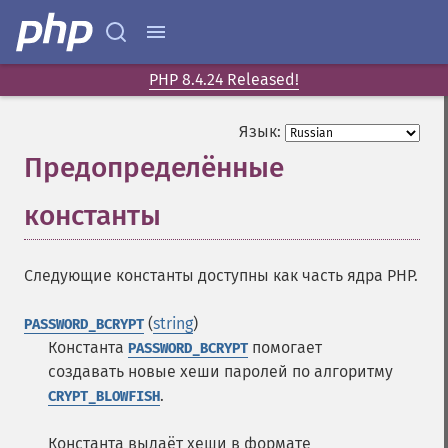
PHP 8.4.24 Released!
Язык:
Предопределённые
константы
¶
Следующие константы доступны как часть ядра PHP.
(
string
)
PASSWORD_BCRYPT
Константа
помогает
PASSWORD_BCRYPT
создавать новые хеши паролей по алгоритму
.
CRYPT_BLOWFISH
Константа выдаёт хеши в формате