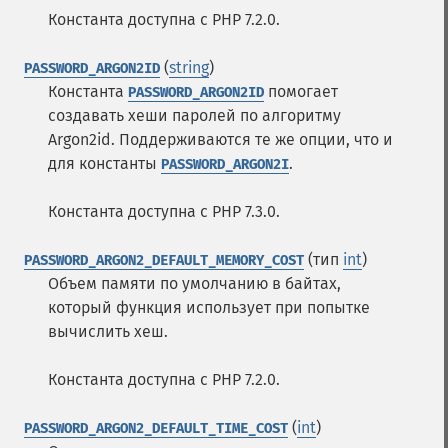
Константа доступна с PHP 7.2.0.
(
string
)
PASSWORD_ARGON2ID
Константа
помогает
PASSWORD_ARGON2ID
создавать хеши паролей по алгоритму
Argon2id. Поддерживаются те же опции, что и
для константы
.
PASSWORD_ARGON2I
Константа доступна с PHP 7.3.0.
(тип
int
)
PASSWORD_ARGON2_DEFAULT_MEMORY_COST
Объем памяти по умолчанию в байтах,
который функция использует при попытке
вычислить хеш.
Константа доступна с PHP 7.2.0.
(
int
)
PASSWORD_ARGON2_DEFAULT_TIME_COST