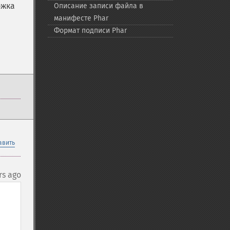
ржка
Описание записи файла в
манифесте Phar
Формат подписи Phar
авить
rs ago