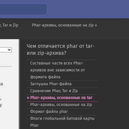
 Tar и Zip
Phar-архивы, основанные на zip »
Чем отличается phar от tar-
или zip-архива?
Составные части всех Phar-​
архивов вне зависимости от
формата файла
 и
Заглушка Phar-​файла
Сравнение Phar, Tar и Zip
,
Phar-​архивы, основанные на tar
у
Phar-​архивы, основанные на zip
Формат файла phar
Флаги глобальной битовой карты
Phar