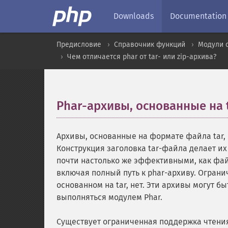
Downloads
Documentation
Предисловие
Справочник функций
Модули 
Чем отличается phar от tar- или zip-архива?
Phar-архивы, основанные на 
Архивы, основанные на формате файла tar,
Конструкция заголовка tar-файла делает их
почти настолько же эффективными, как фа
включая полный путь к phar-архиву. Огран
основанном на tar, нет. Эти архивы могут б
выполняться модулем Phar.
Существует ограниченная поддержка чтения