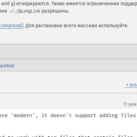
and
) игнорируются. Также имеется ограниченная подде
g
овки
разрешены.
././@LongLink
:compress()
. Для распаковки всего массива используйте
ошибке
＋
Доб
11 yea
ore 'modern', it doesn't support adding files 