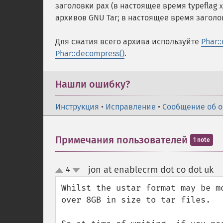
заголовки pax (в настоящее время typeflag
x
архивов GNU Tar; в настоящее время загол
Для сжатия всего архива используйте
Phar:
Phar::decompress()
.
Нашли ошибку?
Инструкция
•
Исправление
•
Сообщение об 
Примечания пользователей
1 note
jon at enablecrm dot co dot uk
4
¶
up
down
Whilst the ustar format may be m
over 8GB in size to tar files.
