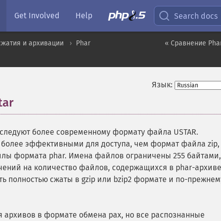
Get Involved
Help
Search docs
сжатия и архивации
Phar
« Сравнение Phar,
Язык:
tar
¶
 следуют более современному формату файла USTAR.
 более эффективными для доступа, чем формат файла zip,
йлы формата phar. Имена файлов ограничены 255 байтами,
ичений на количество файлов, содержащихся в phar-архиве
ыть полностью сжаты в gzip или bzip2 формате и по-прежнем
 архивов в формате обмена pax, но все распознанные