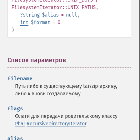
FilesystemIterator::UNIX_PATHS
,
?
string
$alias
=
null
,
int
$format
= 0
)
Список параметров
¶
filename
Путь либо к существующему tar/zip-архиву,
либо к вновь создаваемому
flags
Флаги для передачи родительскому классу
Phar
RecursiveDirectoryIterator
.
alias