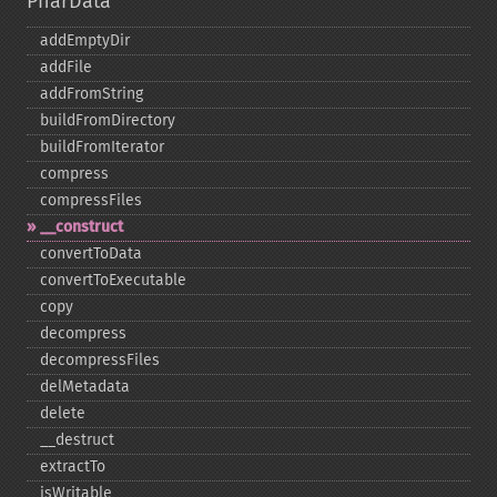
PharData
addEmptyDir
addFile
addFromString
buildFromDirectory
buildFromIterator
compress
compressFiles
_​_​construct
convertToData
convertToExecutable
copy
decompress
decompressFiles
delMetadata
delete
_​_​destruct
extractTo
isWritable