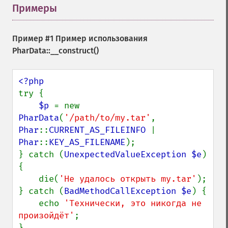
Примеры
¶
Пример #1 Пример использования
PharData::__construct()
try {

$p 
= new 
PharData
(
'/path/to/my.tar'
, 
Phar
::
CURRENT_AS_FILEINFO 
| 
Phar
::
KEY_AS_FILENAME
);

} catch (
UnexpectedValueException $e
) 
{

    die(
'Не удалось открыть my.tar'
);

} catch (
BadMethodCallException $e
) {

    echo 
'Технически, это никогда не 
произойдёт'
;

}
