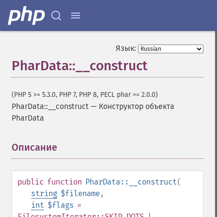
Язык:
PharData::__construct
(PHP 5 >= 5.3.0, PHP 7, PHP 8, PECL phar >= 2.0.0)
PharData::__construct
—
Конструктор объекта
PharData
Описание
¶
public
function
PharData::__construct
(
string
$filename
,
int
$flags
=
FilesystemIterator::SKIP_DOTS |