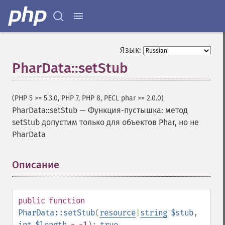
Язык:
PharData::setStub
(PHP 5 >= 5.3.0, PHP 7, PHP 8, PECL phar >= 2.0.0)
PharData::setStub
—
Функция-пустышка: метод
setStub допустим только для объектов Phar, но не
PharData
Описание
¶
public
function
PharData::setStub
(
resource
|
string
$stub
,
int
$length
= -1
):
true