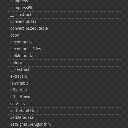
compress
compressFiles
_​_​construct
convertToData
convertToExecutable
copy
decompress
decompressFiles
delMetadata
delete
_​_​destruct
extractTo
isWritable
offsetSet
offsetUnset
setAlias
setDefaultStub
setMetadata
setSignatureAlgorithm