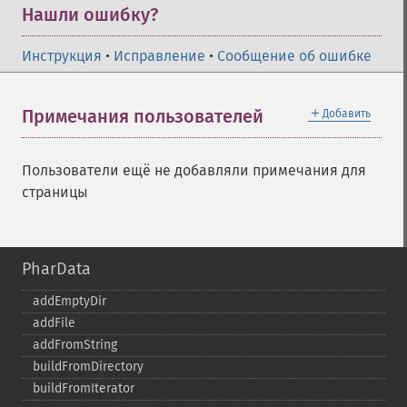
Нашли ошибку?
Инструкция
•
Исправление
•
Сообщение об ошибке
＋
Примечания пользователей
Добавить
Пользователи ещё не добавляли примечания для
страницы
PharData
addEmptyDir
addFile
addFromString
buildFromDirectory
buildFromIterator