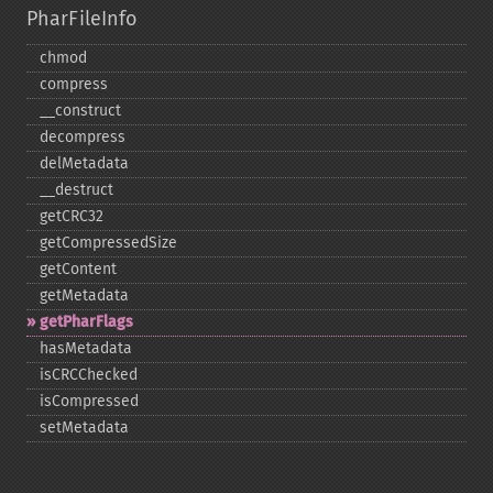
PharFileInfo
chmod
compress
_​_​construct
decompress
delMetadata
_​_​destruct
getCRC32
getCompressedSize
getContent
getMetadata
getPharFlags
hasMetadata
isCRCChecked
isCompressed
setMetadata