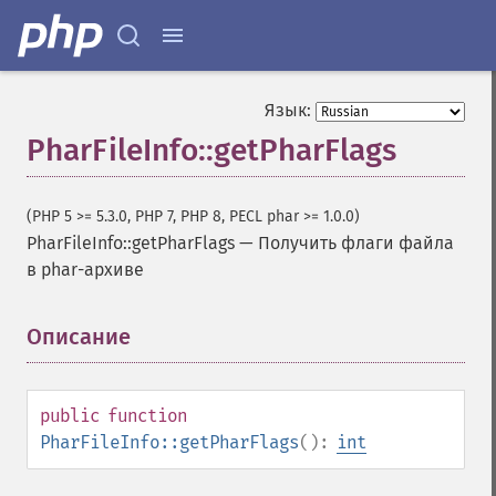
Язык:
PharFileInfo::getPharFlags
(PHP 5 >= 5.3.0, PHP 7, PHP 8, PECL phar >= 1.0.0)
PharFileInfo::getPharFlags
—
Получить флаги файла
в phar-архиве
Описание
¶
public
function
PharFileInfo::getPharFlags
():
int