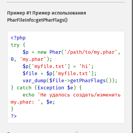
Пример #1 Пример использования
PharFileInfo::getPharFlags()
try {

$p 
= new 
Phar
(
'/path/to/my.phar'
, 
0
, 
'my.phar'
);

$p
[
'myfile.txt'
] = 
'hi'
;

$file 
= 
$p
[
'myfile.txt'
];

var_dump
(
$file
->
getPharFlags
());

} catch (
Exception $e
) {

    echo 
'Не удалось создать/изменить 
my.phar: '
, 
$e
;

?>