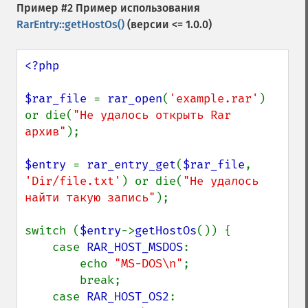
Пример #2 Пример использования
RarEntry::getHostOs()
(версии <= 1.0.0)
<?php

$rar_file 
= 
rar_open
(
'example.rar'
) 
or die(
"Не удалось открыть Rar 
архив"
);

$entry 
= 
rar_entry_get
(
$rar_file
, 
'Dir/file.txt'
) or die(
"Не удалось 
найти такую запись"
);

switch (
$entry
->
getHostOs
()) {

    case 
RAR_HOST_MSDOS
:

        echo 
"MS-DOS\n"
;

        break;

    case 
RAR_HOST_OS2
:
