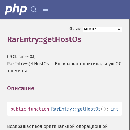
Язык:
RarEntry::getHostOs
(PECL rar >= 0.1)
RarEntry::getHostOs
—
Возвращает оригинальную ОС
элемента
Описание
¶
public
function
RarEntry::getHostOs
():
int
Возвращает код оригинальной операционной