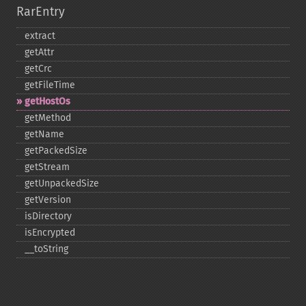
RarEntry
extract
getAttr
getCrc
getFileTime
getHostOs
getMethod
getName
getPackedSize
getStream
getUnpackedSize
getVersion
isDirectory
isEncrypted
_​_​toString