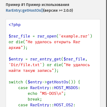
Пример #1 Пример использования
RarEntry::getHostOs()
(версии >= 2.0.0)
<?php

$rar_file 
= 
rar_open
(
'example.rar'
) 
or die(
"Не удалось открыть Rar 
архив"
);

$entry 
= 
rar_entry_get
(
$rar_file
, 
'Dir/file.txt'
) or die(
"Не удалось 
найти такую запись"
);

switch (
$entry
->
getHostOs
()) {

    case 
RarEntry
::
HOST_MSDOS
:

        echo 
"MS-DOS\n"
;

        break;

    case 
RarEntry
::
HOST_OS2
:
