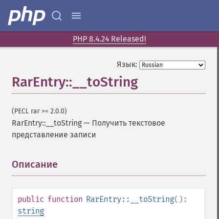
PHP 8.4.24 Released!
Язык:
RarEntry::__toString
(PECL rar >= 2.0.0)
RarEntry::__toString
—
Получить текстовое
представление записи
Описание
¶
public
function
RarEntry::__toString
():
string