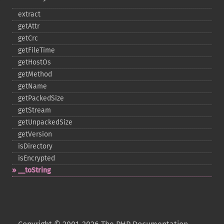
extract
getAttr
getCrc
getFileTime
getHostOs
getMethod
getName
getPackedSize
getStream
getUnpackedSize
getVersion
isDirectory
isEncrypted
_​_​toString