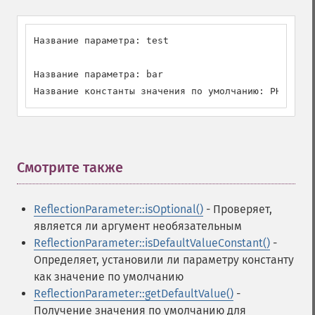
Название параметра: test

Название параметра: bar

Название константы значения по умолчанию: PHP_INT_
Смотрите также
¶
ReflectionParameter::isOptional()
- Проверяет,
является ли аргумент необязательным
ReflectionParameter::isDefaultValueConstant()
-
Определяет, установили ли параметру константу
как значение по умолчанию
ReflectionParameter::getDefaultValue()
-
Получение значения по умолчанию для