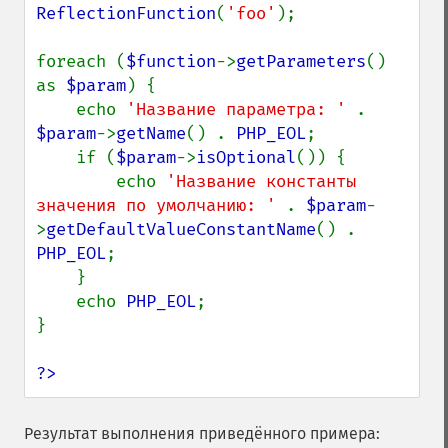
ReflectionFunction
(
'foo'
);

foreach (
$function
->
getParameters
() 
as 
$param
) {

    echo 
'Название параметра: ' 
. 
$param
->
getName
() . 
PHP_EOL
;

    if (
$param
->
isOptional
()) {

        echo 
'Название константы 
значения по умолчанию: ' 
. 
$param
-
>
getDefaultValueConstantName
() . 
PHP_EOL
;

    }

    echo 
PHP_EOL
;

}

?>
Результат выполнения приведённого примера: