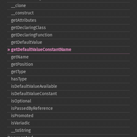
_​_​clone
_​_​construct
getAttributes
getDeclaringClass
getDeclaringFunction
getDefaultValue
getDefaultValueConstantName
getName
getPosition
getType
hasType
isDefaultValueAvailable
isDefaultValueConstant
isOptional
isPassedByReference
isPromoted
isVariadic
_​_​toString