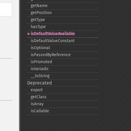
getName
getPosition
getType
hasType
isDefaultValueAvailable
isDefaultValueConstant
isOptional
isPassedByReference
isPromoted
isVariadic
_​_​toString
Deprecated
export
getClass
isArray
isCallable