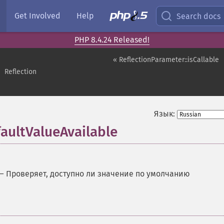
Get Involved
Help
Search docs
PHP 8.4.24 Released!
« ReflectionParameter::isCallable
Reflection
Язык:
faultValueAvailable
—
Проверяет, доступно ли значение по умолчанию