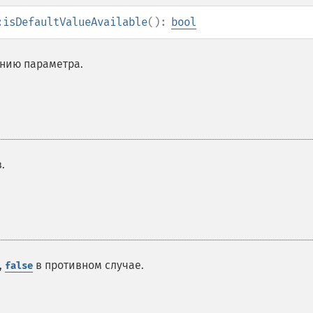
:isDefaultValueAvailable
():
bool
анию параметра.
.
,
в противном случае.
false