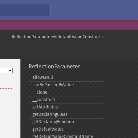
ReflectionParameter::isDefaultValueConstant »
ReflectionParameter
allowsNull
canBePassedByValue
_​_​clone
_​_​construct
getAttributes
getDeclaringClass
getDeclaringFunction
getDefaultValue
getDefaultValueConstantName