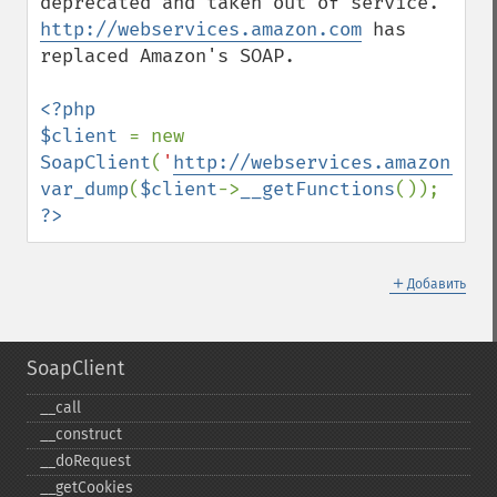
deprecated and taken out of service. 
http://webservices.amazon.com
 has 
replaced Amazon's SOAP.

<?php

$client 
= new 
SoapClient
(
'
http://webservices.amazon.com
var_dump
(
$client
->
__getFunctions
?>
＋
Добавить
SoapClient
_​_​call
_​_​construct
_​_​doRequest
_​_​getCookies