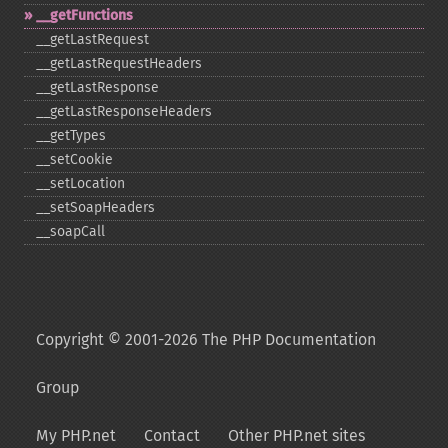
_​_​getFunctions
_​_​getLastRequest
_​_​getLastRequestHeaders
_​_​getLastResponse
_​_​getLastResponseHeaders
_​_​getTypes
_​_​setCookie
_​_​setLocation
_​_​setSoapHeaders
_​_​soapCall
Copyright © 2001-2026 The PHP Documentation
Group
My PHP.net
Contact
Other PHP.net sites