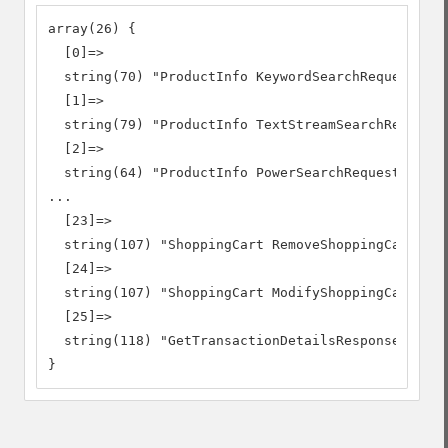
array(26) {

  [0]=>

  string(70) "ProductInfo KeywordSearchRequest(Key
  [1]=>

  string(79) "ProductInfo TextStreamSearchRequest(
  [2]=>

  string(64) "ProductInfo PowerSearchRequest(Power
...

  [23]=>

  string(107) "ShoppingCart RemoveShoppingCartItem
  [24]=>

  string(107) "ShoppingCart ModifyShoppingCartItem
  [25]=>

  string(118) "GetTransactionDetailsResponse GetTr
}