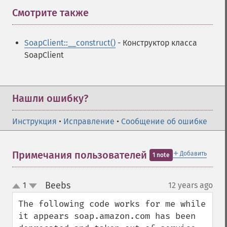
Смотрите также
¶
SoapClient::__construct()
- Конструктор класса
SoapClient
Нашли ошибку?
Инструкция
•
Исправление
•
Сообщение об ошибке
＋
Примечания пользователей
Добавить
1 note
Beebs
1
12 years ago
¶
up
down
The following code works for me while 
it appears soap.amazon.com has been 