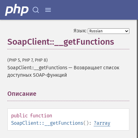
Язык:
SoapClient::__getFunctions
(PHP 5, PHP 7, PHP 8)
SoapClient::__getFunctions
—
Возвращает список
доступных SOAP-функций
Описание
¶
public
function
SoapClient::__getFunctions
():
?
array