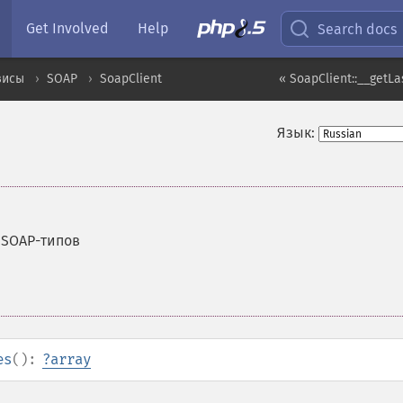
Get Involved
Help
Search docs
висы
SOAP
SoapClient
« SoapClient::__get
Язык:
 SOAP-типов
es
():
?
array