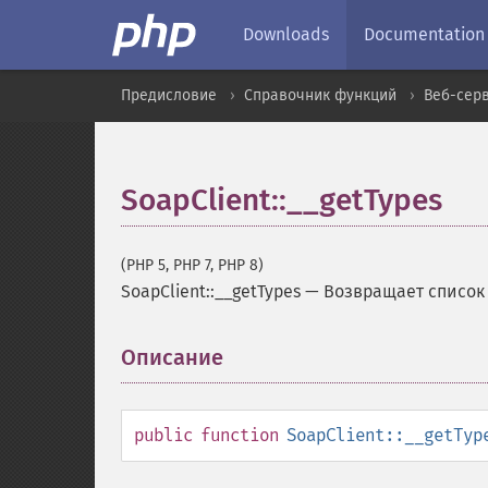
Downloads
Documentation
Предисловие
Справочник функций
Веб-сер
SoapClient::__getTypes
(PHP 5, PHP 7, PHP 8)
SoapClient::__getTypes
—
Возвращает список
Описание
¶
public
function
SoapClient::__getTyp