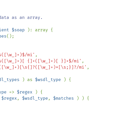
ient $soap 
): array {

pes
();

s([\w_]+)$/mi'
,

s([\w_]+)[ {]+([\w_]+)[ }]+$/mi'
,

([\w_]+)[\s{]?([\w_]+)*[\s;}]?/mi'
,

dl_types 
) as 
$wsdl_type 
) {

ype 
=> 
$regex 
) {

 
$regex
, 
$wsdl_type
, 
$matches 
) ) {
