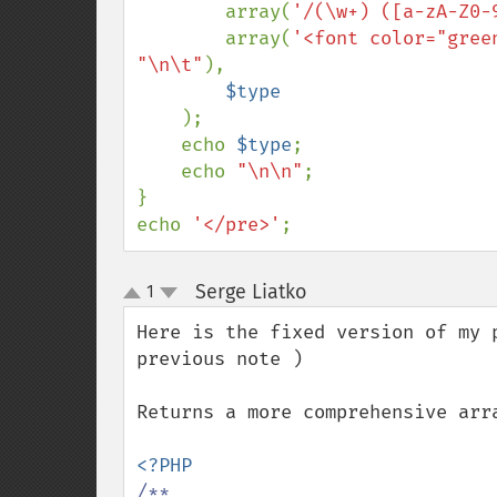
        array(
'/(\w+) ([a-zA-Z0-
        array(
'<font color="gree
"\n\t"
),

$type

);

    echo 
$type
;

    echo 
"\n\n"
;

}

echo 
'</pre>'
;
Serge Liatko
1
¶
up
down
Here is the fixed version of my 
previous note )

Returns a more comprehensive arr
/**
