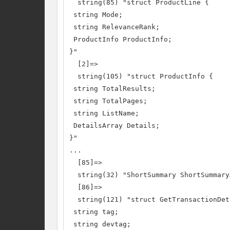
  string(85) "struct ProductLine {

 string Mode;

 string RelevanceRank;

 ProductInfo ProductInfo;

}"

  [2]=>

  string(105) "struct ProductInfo {

 string TotalResults;

 string TotalPages;

 string ListName;

 DetailsArray Details;

}"

...

  [85]=>

  string(32) "ShortSummary ShortSummary
  [86]=>

  string(121) "struct GetTransactionDet
 string tag;

 string devtag;
