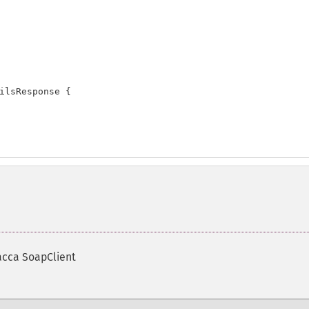
ilsResponse {

асса SoapClient