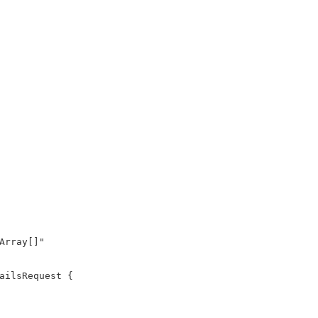
Array[]"

ailsRequest {
