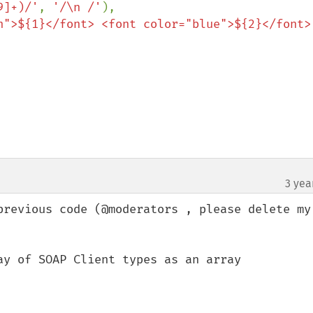
9]+)/'
, 
'/\n /'
),

n">${1}</font> <font color="blue">${2}</font>
3 yea
previous code (@moderators , please delete my 
ay of SOAP Client types as an array
