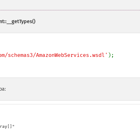
nt::__getTypes()
om/schemas3/AmazonWebServices.wsdl'
ра:
ray[]"
