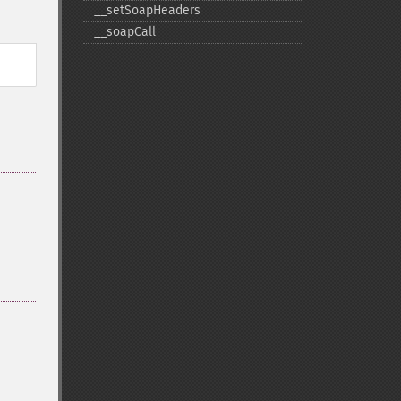
_​_​setSoapHeaders
_​_​soapCall