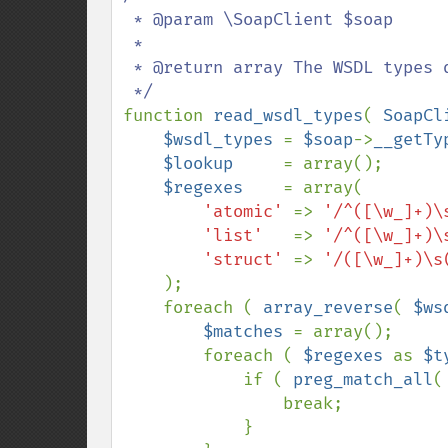
 * @param \SoapClient $soap

 *

 * @return array The WSDL types data as an array.

function 
read_wsdl_types
( 
SoapCl
$wsdl_types 
= 
$soap
->
__getTy
$lookup     
= array();

$regexes    
= array(

'atomic' 
=> 
'/^([\w_]+)\
'list'   
=> 
'/^([\w_]+)\
'struct' 
=> 
'/([\w_]+)\s
    );

    foreach ( 
array_reverse
( 
$ws
$matches 
= array();

        foreach ( 
$regexes 
as 
$t
            if ( 
preg_match_all
(
                break;

            }
