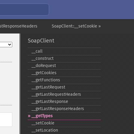
LastResponseHeaders
SoapClient::__setCookie »
SoapClient
_​_​call
_​_​construct
_​_​doRequest
_​_​getCookies
_​_​getFunctions
_​_​getLastRequest
_​_​getLastRequestHeaders
_​_​getLastResponse
_​_​getLastResponseHeaders
_​_​getTypes
_​_​setCookie
_​_​setLocation