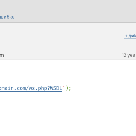
ошибке
＋
Доб
om
12 yea
¶
omain.com/ws.php?WSDL
'
);
