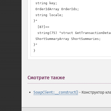
 string key;

 OrderIdArray OrderIds;

 string locale;

}"

  [87]=>

  string(75) "struct GetTransactionDeta
 ShortSummaryArray ShortSummaries;

}"

}
Смотрите также
¶
SoapClient::__construct()
- Конструктор кл