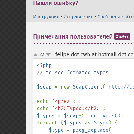
Нашли ошибку?
Инструкция
•
Исправление
•
Сообщение об 
Примечания пользователей
2 notes
felipe dot cwb at hotmail dot c
22
up
down
// to see formated types

$soap 
= new 
SoapClient
(
'
http://d
echo 
'<pre>'
;

echo 
'<h2>Types:</h2>'
$types 
= 
$soap
->
__getTypes
();

foreach (
$types 
as 
$type
) {

$type 
= 
preg_replace
(
