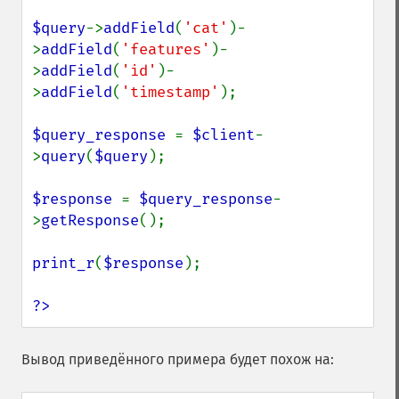
$query
->
addField
(
'cat'
)-
>
addField
(
'features'
)-
>
addField
(
'id'
)-
>
addField
(
'timestamp'
);

$query_response 
= 
$client
-
>
query
(
$query
);

$response 
= 
$query_response
-
>
getResponse
();

print_r
(
$response
);

?>
Вывод приведённого примера будет похож на: