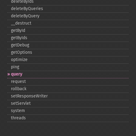
deleteByIds
deleteByQueries
deleteByQuery
_​_​destruct
getById
getByIds
getDebug
getOptions
optimize
ping
query
request
rollback
setResponseWriter
setServlet
system
threads