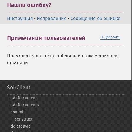
Нашли ошибку?
Инструкция
•
Исправление
•
Сообщение об ошибке
＋
Примечания пользователей
Добавить
Пользователи ещё не добавляли примечания для
страницы
SolrClient
addDocument
addDocuments
commit
_​_​construct
deleteById