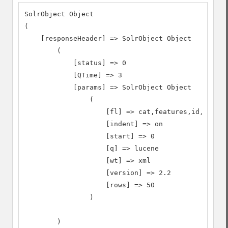
SolrObject Object

(

    [responseHeader] => SolrObject Object

        (

            [status] => 0

            [QTime] => 3

            [params] => SolrObject Object

                (

                    [fl] => cat,features,id,timest
                    [indent] => on

                    [start] => 0

                    [q] => lucene

                    [wt] => xml

                    [version] => 2.2

                    [rows] => 50

                )

        )
