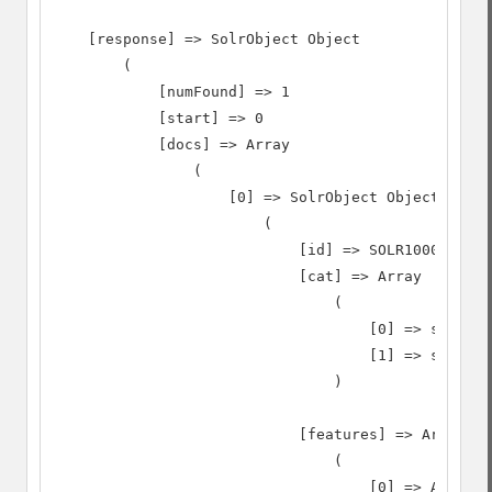
    [response] => SolrObject Object

        (

            [numFound] => 1

            [start] => 0

            [docs] => Array

                (

                    [0] => SolrObject Object

                        (

                            [id] => SOLR1000

                            [cat] => Array

                                (

                                    [0] => softwar
                                    [1] => search

                                )

                            [features] => Array

                                (

                                    [0] => Advance