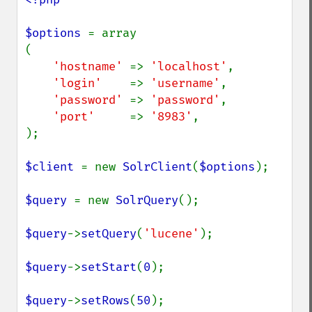
$options 
= array

(

'hostname' 
=> 
'localhost'
,

'login'    
=> 
'username'
,

'password' 
=> 
'password'
,

'port'     
=> 
'8983'
,

);

$client 
= new 
SolrClient
(
$options
);

$query 
= new 
SolrQuery
();

$query
->
setQuery
(
'lucene'
);

$query
->
setStart
(
0
);

$query
->
setRows
(
50
);
