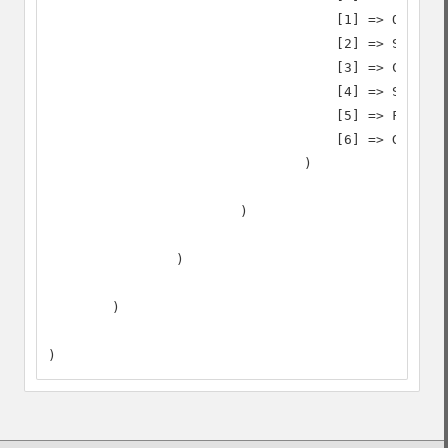
                                    [1] => Optimiz
                                    [2] => Standar
                                    [3] => Compreh
                                    [4] => Scalabi
                                    [5] => Flexibl
                                    [6] => Good un
                                )

                        )

                )

        )

)