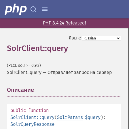
PHP 8.4.24 Released!
Язык:
SolrClient::query
(PECL solr >= 0.9.2)
SolrClient::query
—
Отправляет запрос на сервер
Описание
¶
public
function
SolrClient::query
(
SolrParams
$query
):
SolrQueryResponse