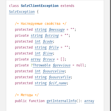
class
SolrClientException
extends
SolrException
{
/* Наследуемые свойства */
protected
string
$
message
= ""
;
private
string
$
string
= ""
;
protected
int
$
code
;
protected
string
$
file
= ""
;
protected
int
$
line
;
private
array
$
trace
= []
;
private
?
Throwable
$
previous
= null
;
protected
int
$
sourceline
;
protected
string
$
sourcefile
;
protected
string
$
zif_name
;
/* Методы */
public
function
getInternalInfo
():
array