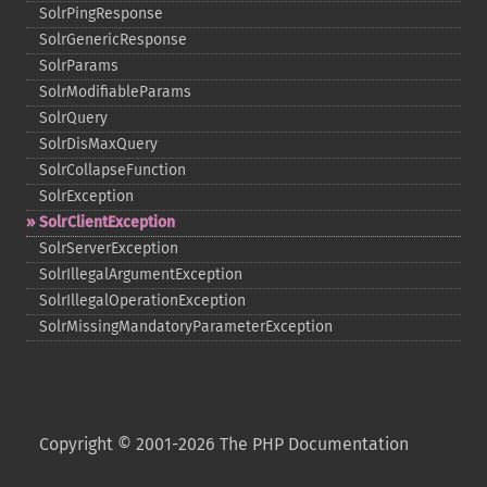
SolrPingResponse
SolrGenericResponse
SolrParams
SolrModifiableParams
SolrQuery
SolrDisMaxQuery
SolrCollapseFunction
SolrException
SolrClientException
SolrServerException
SolrIllegalArgumentException
SolrIllegalOperationException
SolrMissingMandatoryParameterException
Copyright © 2001-2026 The PHP Documentation