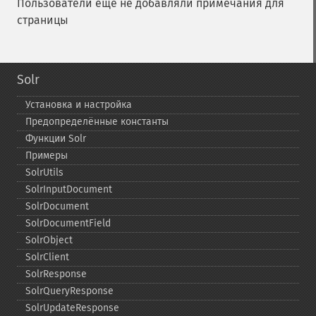
Пользователи ещё не добавляли примечания для
страницы
Solr
Установка и настройка
Предопределённые константы
Функции Solr
Примеры
SolrUtils
SolrInputDocument
SolrDocument
SolrDocumentField
SolrObject
SolrClient
SolrResponse
SolrQueryResponse
SolrUpdateResponse