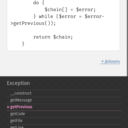
        do {

            $chain[] = $error;

        } while ($error = $error-
>getPrevious());

        return $chain;

    }
＋
Добавить
Exception
_​_​construct
getMessage
getPrevious
getCode
getFile
getLine