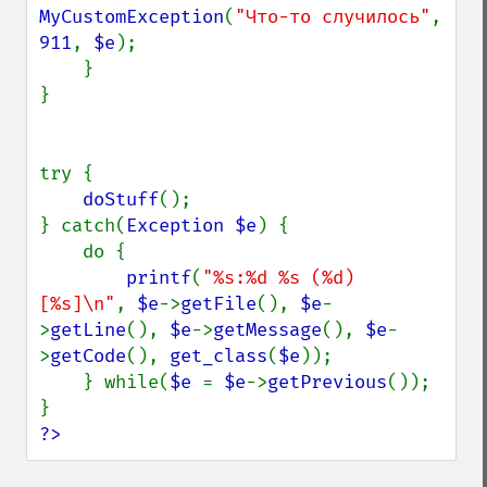
MyCustomException
(
"Что-то случилось"
, 
911
, 
$e
);

    }

}

try {

doStuff
();

} catch(
Exception $e
) {

    do {

printf
(
"%s:%d %s (%d) 
[%s]\n"
, 
$e
->
getFile
(), 
$e
-
>
getLine
(), 
$e
->
getMessage
(), 
$e
-
>
getCode
(), 
get_class
(
$e
));

    } while(
$e 
= 
$e
->
getPrevious
());

?>