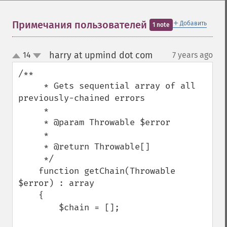
＋
Примечания пользователей
Добавить
1 note
harry at upmind dot com
14
7 years ago
¶
up
down
/**

     * Gets sequential array of all 
previously-chained errors

     * 

     * @param Throwable $error

     * 

     * @return Throwable[]

     */

    function getChain(Throwable 
$error) : array

    {

        $chain = [];
