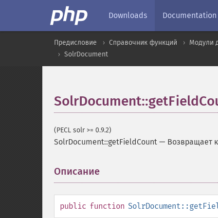
Downloads
Documentation
Предисловие
Справочник функций
Модули 
SolrDocument
SolrDocument::getFieldCo
(PECL solr >= 0.9.2)
SolrDocument::getFieldCount
—
Возвращает к
Описание
¶
public
function
SolrDocument::getFie