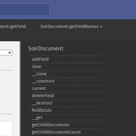
ent::getField
SolrDocument::getFieldNames »
SolrDocument
addField
clear
_​_​clone
_​_​construct
current
deleteField
_​_​destruct
fieldExists
_​_​get
getChildDocuments
getChildDocumentsCount