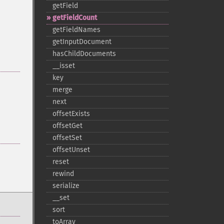
getField
getFieldCount
getFieldNames
getInputDocument
hasChildDocuments
_​_​isset
key
merge
next
offsetExists
offsetGet
offsetSet
offsetUnset
reset
rewind
serialize
_​_​set
sort
toArray