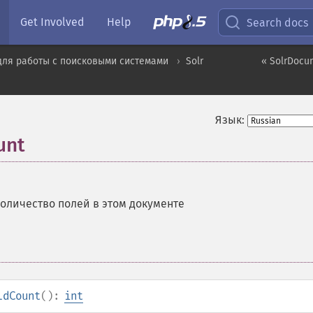
Get Involved
Help
Search docs
для работы с поисковыми системами
Solr
« SolrDocum
Язык:
unt
оличество полей в этом документе
ldCount
():
int