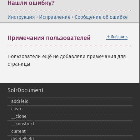
Нашли ошибку?
Инструкция
•
Исправление
•
Сообщение об ошибке
＋
Примечания пользователей
Добавить
Пользователи ещё не добавляли примечания для
страницы
SolrDocument
addField
clear
_​_​clone
_​_​construct
current
deleteField