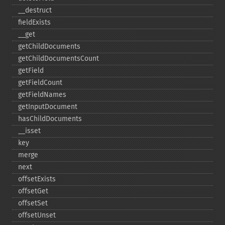
_​_​destruct
fieldExists
_​_​get
getChildDocuments
getChildDocumentsCount
getField
getFieldCount
getFieldNames
getInputDocument
hasChildDocuments
_​_​isset
key
merge
next
offsetExists
offsetGet
offsetSet
offsetUnset