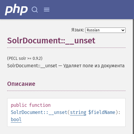
Язык:
SolrDocument::__unset
(PECL solr >= 0.9.2)
SolrDocument::__unset
—
Удаляет поле из документа
Описание
¶
public
function
SolrDocument::__unset
(
string
$fieldName
):
bool