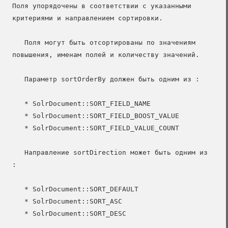
Поля упорядочены в соответствии с указанными 
критериями и направлением сортировки.

   Поля могут быть отсортированы по значениям 
повышения, именам полей и количеству значений.

   Параметр sortOrderBy должен быть одним из :

   * SolrDocument::SORT_FIELD_NAME

   * SolrDocument::SORT_FIELD_BOOST_VALUE

   * SolrDocument::SORT_FIELD_VALUE_COUNT

   Направление sortDirection может быть одним из 
:

   * SolrDocument::SORT_DEFAULT

   * SolrDocument::SORT_ASC

   * SolrDocument::SORT_DESC
