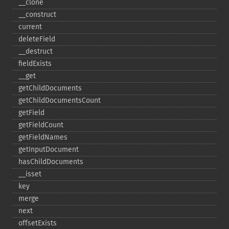
_​_​clone
_​_​construct
current
deleteField
_​_​destruct
fieldExists
_​_​get
getChildDocuments
getChildDocumentsCount
getField
getFieldCount
getFieldNames
getInputDocument
hasChildDocuments
_​_​isset
key
merge
next
offsetExists