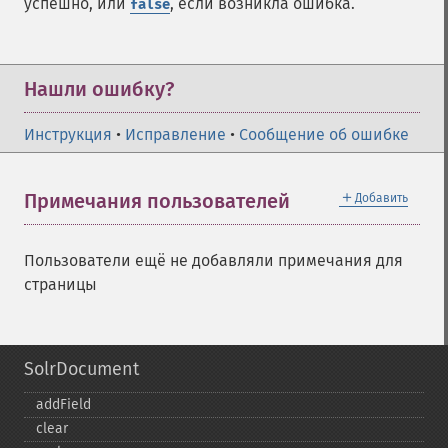
успешно, или
, если возникла ошибка.
false
Нашли ошибку?
Инструкция
•
Исправление
•
Сообщение об ошибке
＋
Примечания пользователей
Добавить
Пользователи ещё не добавляли примечания для
страницы
SolrDocument
addField
clear