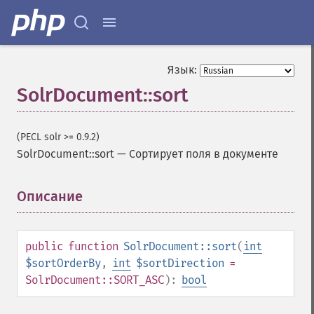
Язык:
SolrDocument::sort
(PECL solr >= 0.9.2)
SolrDocument::sort
—
Сортирует поля в документе
Описание
¶
public
function
SolrDocument::sort
(
int
$sortOrderBy
,
int
$sortDirection
=
SolrDocument::SORT_ASC
):
bool