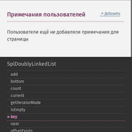
＋
Примечания пользователей
Добавить
Пользователи ещё не добавляли примечания для
страницы
SplDoublyLinkedList
add
bottom
count
current
getIteratorMode
isEmpty
key
next
offsetExists