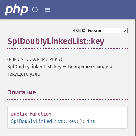
Язык:
SplDoublyLinkedList::key
(PHP 5 >= 5.3.0, PHP 7, PHP 8)
SplDoublyLinkedList::key
—
Возвращает индекс
текущего узла
Описание
¶
public
function
SplDoublyLinkedList::key
():
int