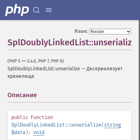
Язык:
SplDoublyLinkedList::unserialize
(PHP 5 >= 5.4.0, PHP 7, PHP 8)
SplDoublyLinkedList::unserialize
—
Десериализует
хранилище
Описание
¶
public
function
SplDoublyLinkedList::unserialize
(
string
$data
):
void