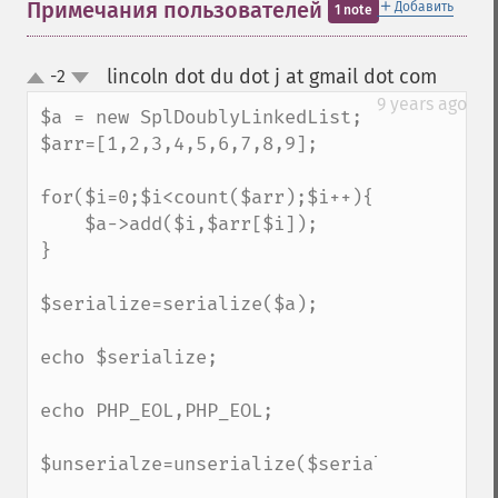
＋
Примечания пользователей
Добавить
1 note
lincoln dot du dot j at gmail dot com
-2
¶
up
down
9 years ago
$a = new SplDoublyLinkedList;

$arr=[1,2,3,4,5,6,7,8,9];

for($i=0;$i<count($arr);$i++){

    $a->add($i,$arr[$i]);

}

$serialize=serialize($a);

echo $serialize;

echo PHP_EOL,PHP_EOL;

$unserialze=unserialize($serialize);
