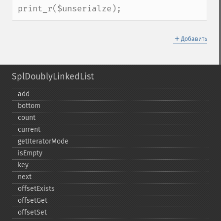
print_r($unserialze);
＋
Добавить
SplDoublyLinkedList
add
bottom
count
current
getIteratorMode
isEmpty
key
next
offsetExists
offsetGet
offsetSet