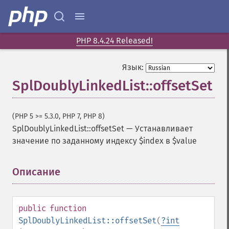
PHP 8.4.24 Released!
Язык:
SplDoublyLinkedList::offsetSet
(PHP 5 >= 5.3.0, PHP 7, PHP 8)
SplDoublyLinkedList::offsetSet
—
Устанавливает
значение по заданному индексу $index в $value
Описание
¶
public
function
SplDoublyLinkedList::offsetSet
(
?
int