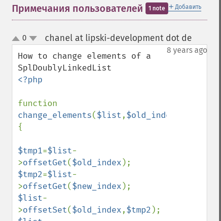
＋
Примечания пользователей
Добавить
1 note
chanel at lipski-development dot de
0
¶
up
down
8 years ago
How to change elements of a 
<?php 

function 
change_elements
(
$list
,
$old_index
,
$new_ind
{

$tmp1
=
$list
-
>
offsetGet
(
$old_index
$tmp2
=
$list
-
>
offsetGet
(
$new_index
$list
-
>
offsetSet
(
$old_index
,
$tmp2