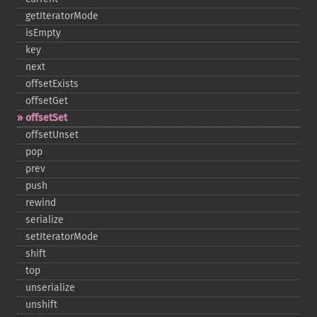
getIteratorMode
isEmpty
key
next
offsetExists
offsetGet
offsetSet
offsetUnset
pop
prev
push
rewind
serialize
setIteratorMode
shift
top
unserialize
unshift