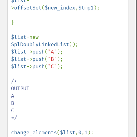
$list
-
>
offsetSet
(
$new_index
,
$tmp1
);

}

$list
=new 
SplDoublyLinkedList
$list
->
push
(
"A"
$list
->
push
(
"B"
$list
->
push
(
"C"
);

/*

OUTPUT

A

B

C

*/

change_elements
(
$list
,
0
,
1
);
