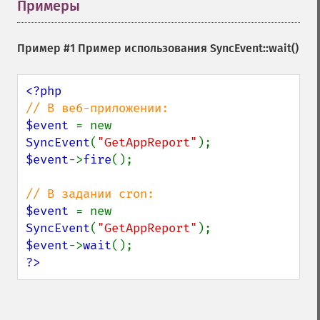
Примеры
¶
Пример #1 Пример использования
SyncEvent::wait()
$event 
= new 
SyncEvent
(
"GetAppReport"
$event
->
fire
();

$event 
= new 
SyncEvent
(
"GetAppReport"
$event
->
wait
?>