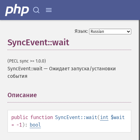
Язык:
SyncEvent::wait
(PECL sync >= 1.0.0)
SyncEvent::wait
—
Ожидает запуска/установки
события
Описание
¶
public
function
SyncEvent::wait
(
int
$wait
= -1
):
bool