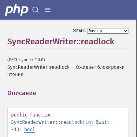
Язык:
SyncReaderWriter::readlock
(PECL sync >= 1.0.0)
SyncReaderWriter::readlock
—
Ожидает блокировки
чтения
Описание
¶
public
function
SyncReaderWriter::readlock
(
int
$wait
=
-1
):
bool