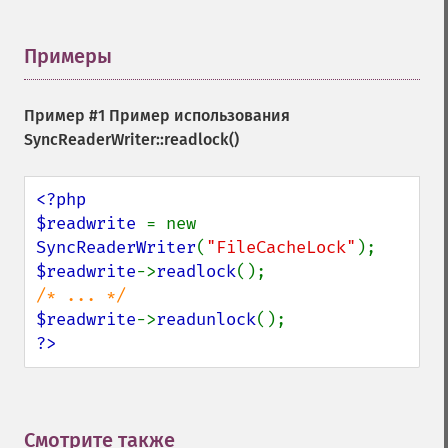
Примеры
¶
Пример #1 Пример использования
SyncReaderWriter::readlock()
<?php

$readwrite 
= new 
SyncReaderWriter
(
"FileCacheLock"
$readwrite
->
readlock
$readwrite
->
readunlock
?>
Смотрите также
¶