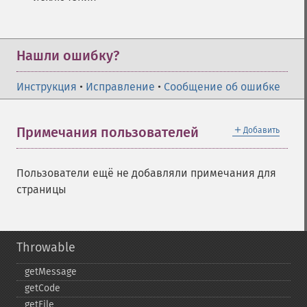
Нашли ошибку?
Инструкция
•
Исправление
•
Сообщение об ошибке
＋
Примечания пользователей
Добавить
Пользователи ещё не добавляли примечания для
страницы
Throwable
getMessage
getCode
getFile