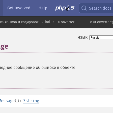
Get Involved
Help
Search docs
ка языков и кодировок
intl
UConverter
« UConverter:
Язык:
age
леднее сообщение об ошибке в объекте
Message
():
?
string