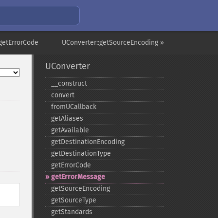
:getErrorCode
UConverter::getSourceEncoding »
UConverter
_​_​construct
convert
fromUCallback
getAliases
getAvailable
getDestinationEncoding
getDestinationType
getErrorCode
getErrorMessage
getSourceEncoding
getSourceType
getStandards