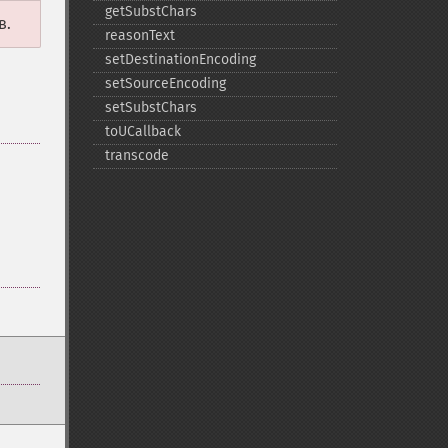
getSubstChars
в.
reasonText
setDestinationEncoding
setSourceEncoding
setSubstChars
toUCallback
transcode