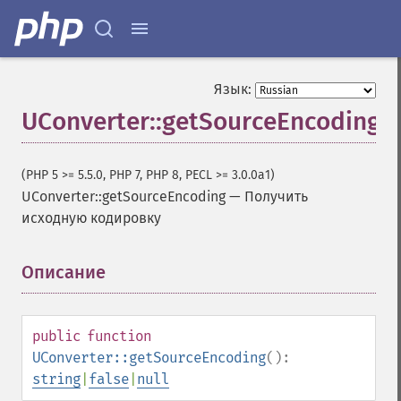
Язык:
UConverter::getSourceEncoding
(PHP 5 >= 5.5.0, PHP 7, PHP 8, PECL >= 3.0.0a1)
UConverter::getSourceEncoding
—
Получить
исходную кодировку
Описание
¶
public
function
UConverter::getSourceEncoding
():
string
|
false
|
null