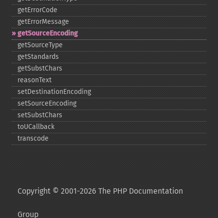
getErrorCode
getErrorMessage
getSourceEncoding
getSourceType
getStandards
getSubstChars
reasonText
setDestinationEncoding
setSourceEncoding
setSubstChars
toUCallback
transcode
Copyright © 2001-2026 The PHP Documentation
Group