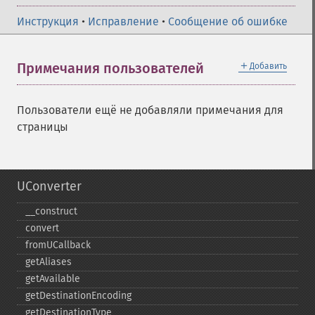
Инструкция
•
Исправление
•
Сообщение об ошибке
＋
Примечания пользователей
Добавить
Пользователи ещё не добавляли примечания для
страницы
UConverter
_​_​construct
convert
fromUCallback
getAliases
getAvailable
getDestinationEncoding
getDestinationType