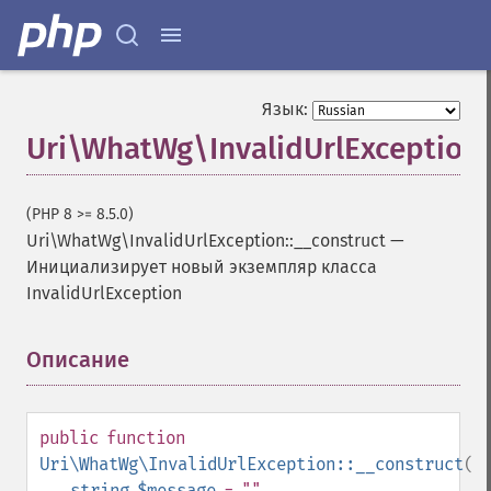
Язык:
Uri\WhatWg\InvalidUrlException:
(PHP 8 >= 8.5.0)
Uri\WhatWg\InvalidUrlException::__construct
—
Инициализирует новый экземпляр класса
InvalidUrlException
Описание
¶
public
function
Uri\WhatWg\InvalidUrlException::__construct
(
string
$message
= ""
,