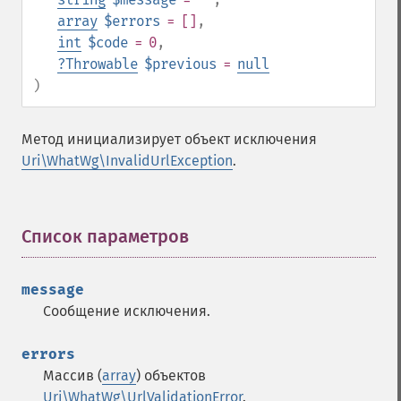
array
$errors
= []
,
int
$code
= 0
,
?
Throwable
$previous
=
null
)
Метод инициализирует объект исключения
Uri\WhatWg\InvalidUrlException
.
Список параметров
¶
message
Сообщение исключения.
errors
Массив (
array
) объектов
Uri\WhatWg\UrlValidationError
.