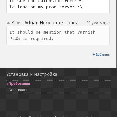
to see the extension refuses 
to load on my prod server :\
Adrian Hernandez-Lopez
-1
11 years ago
¶
up
down
It should be mention that Varnish 
PLUS is required.
＋
Добавить
Установка и настройка
Требования
Установка