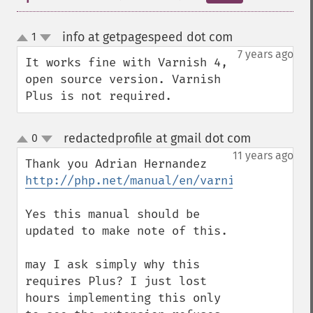
info at getpagespeed dot com
1
¶
up
down
7 years ago
It works fine with Varnish 4, 
open source version. Varnish 
Plus is not required.
redactedprofile at gmail dot com
0
¶
up
down
11 years ago
Thank you Adrian Hernandez 
http://php.net/manual/en/varnish.requirem
Yes this manual should be 
updated to make note of this. 

may I ask simply why this 
requires Plus? I just lost 
hours implementing this only 