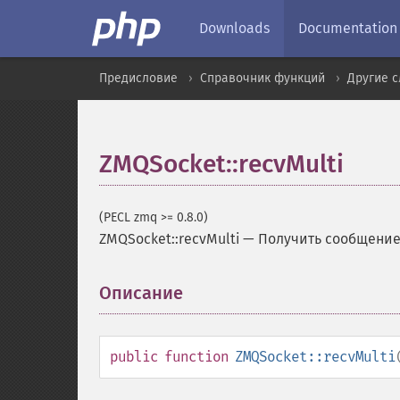
Downloads
Documentation
Предисловие
Справочник функций
Другие 
ZMQSocket::recvMulti
(PECL zmq >= 0.8.0)
ZMQSocket::recvMulti
—
Получить сообщение,
Описание
¶
public
function
ZMQSocket::recvMulti