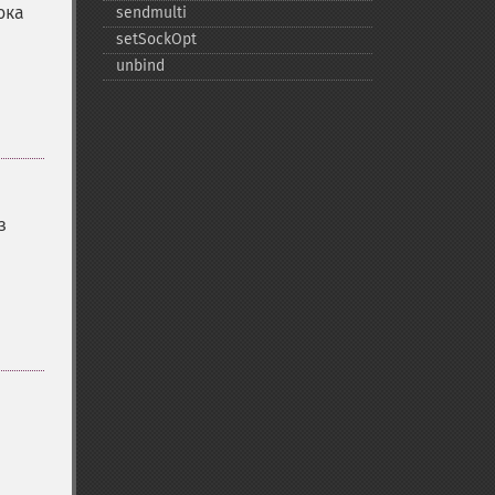
ока
sendmulti
setSockOpt
unbind
з