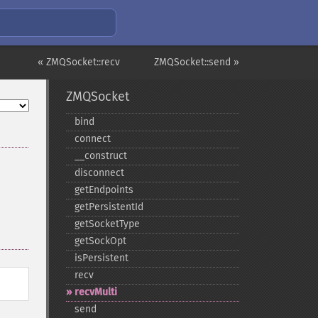
« ZMQSocket::recv
ZMQSocket::send »
ZMQSocket
bind
connect
_​_​construct
disconnect
getEndpoints
getPersistentId
getSocketType
getSockOpt
isPersistent
recv
recvMulti
send