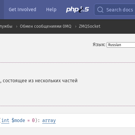
Get Involved
Help
Search docs
службы
Обмен сообщениями 0MQ
ZMQSocket
Язык:
 состоящее из нескольких частей
(
int
$mode
= 0
):
array