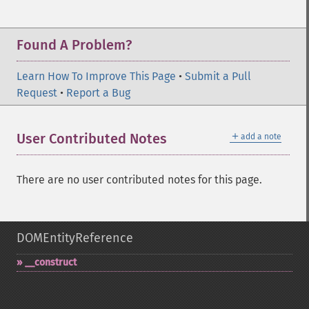
Found A Problem?
Learn How To Improve This Page
•
Submit a Pull
Request
•
Report a Bug
＋
User Contributed Notes
add a note
There are no user contributed notes for this page.
DOMEntityReference
_​_​construct