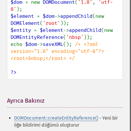
$dom 
= new 
DOMDocument
(
'1.0'
, 
'utf-
8'
$element 
= 
$dom
->
appendChild
(new 
DOMElement
(
'root'
$entity 
= 
$element
->
appendChild
(new 
DOMEntityReference
(
'nbsp'
));

echo 
$dom
->
saveXML
(); 
/* <?xml 
version="1.0" encoding="utf-8"?>
<root>&nbsp;</root> */

?>
Ayrıca Bakınız
¶
DOMDocument::createEntityReference()
- Yeni bir
öğe bildirimi düğümü oluşturur