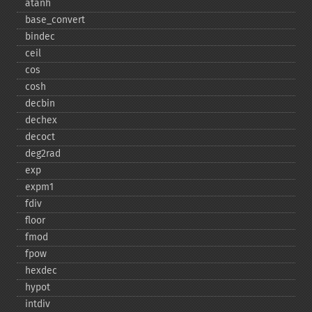
atanh
base_​convert
bindec
ceil
cos
cosh
decbin
dechex
decoct
deg2rad
exp
expm1
fdiv
floor
fmod
fpow
hexdec
hypot
intdiv