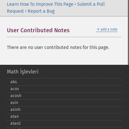
Learn How To Improve This Page
•
Submit a Pull
Request
•
Report a Bug
＋
User Contributed Notes
add a note
There are no user contributed notes for this page.
Math İşlevleri
abs
acos
acosh
asin
asinh
atan
atan2