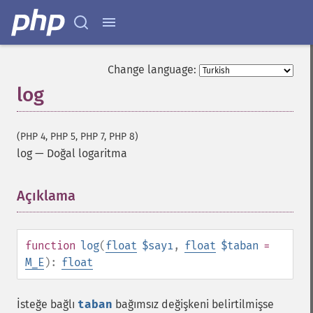
Change language:
log
(PHP 4, PHP 5, PHP 7, PHP 8)
log
—
Doğal logaritma
Açıklama
¶
function
log
(
float
$sayı
,
float
$taban
=
M_E
):
float
İsteğe bağlı
taban
bağımsız değişkeni belirtilmişse