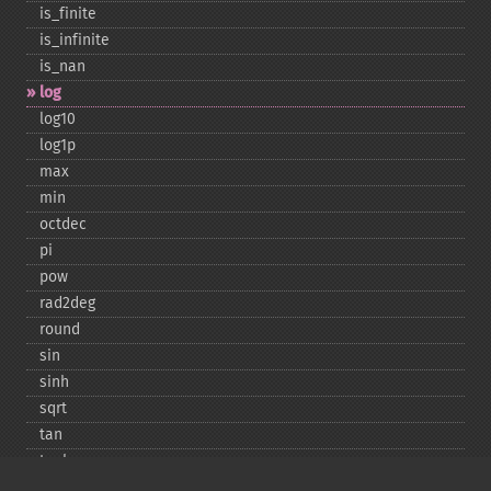
is_​finite
is_​infinite
is_​nan
log
log10
log1p
max
min
octdec
pi
pow
rad2deg
round
sin
sinh
sqrt
tan
tanh