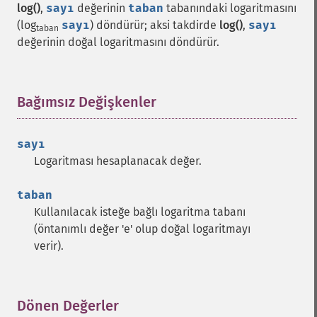
log()
,
sayı
değerinin
taban
tabanındaki logaritmasını
(log
sayı
) döndürür; aksi takdirde
log()
,
sayı
taban
değerinin doğal logaritmasını döndürür.
Bağımsız Değişkenler
¶
sayı
Logaritması hesaplanacak değer.
taban
Kullanılacak isteğe bağlı logaritma tabanı
(öntanımlı değer 'e' olup doğal logaritmayı
verir).
Dönen Değerler
¶