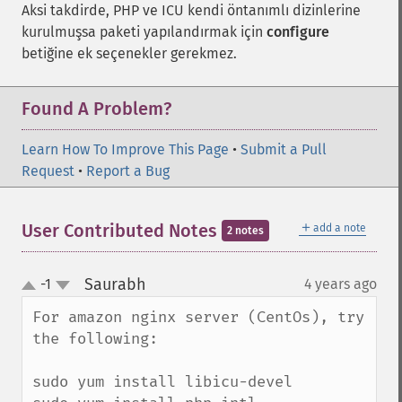
Aksi takdirde, PHP ve ICU kendi öntanımlı dizinlerine
kurulmuşsa paketi yapılandırmak için
configure
betiğine ek seçenekler gerekmez.
Found A Problem?
Learn How To Improve This Page
•
Submit a Pull
Request
•
Report a Bug
＋
User Contributed Notes
add a note
2 notes
Saurabh
-1
4 years ago
¶
up
down
For amazon nginx server (CentOs), try 
the following:

sudo yum install libicu-devel
