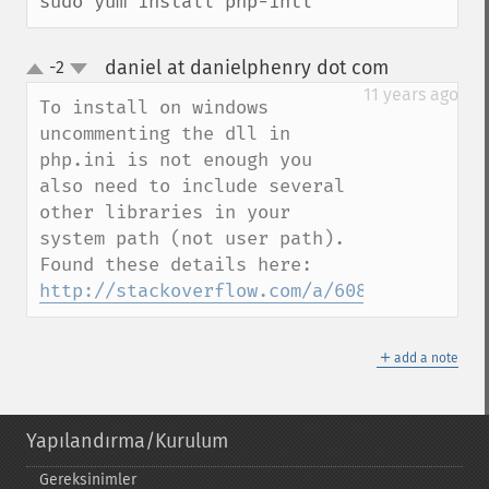
sudo yum install php-intl
daniel at danielphenry dot com
-2
¶
up
down
11 years ago
To install on windows 
uncommenting the dll in 
php.ini is not enough you 
also need to include several 
other libraries in your 
system path (not user path). 
Found these details here: 
http://stackoverflow.com/a/6086991/819883
＋
add a note
Yapılandırma/Kurulum
Gereksinimler