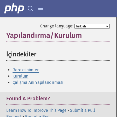
Change language:
Yapılandırma/Kurulum
¶
İçindekiler
¶
Gereksinimler
Kurulum
Çalışma Anı Yapılandırması
Found A Problem?
Learn How To Improve This Page
•
Submit a Pull
Request
•
Report a Bug