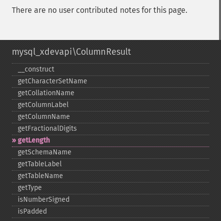
There are no user contributed notes for this page.
mysql_xdevapi\ColumnResult
_​_​construct
getCharacterSetName
getCollationName
getColumnLabel
getColumnName
getFractionalDigits
getLength
getSchemaName
getTableLabel
getTableName
getType
isNumberSigned
isPadded