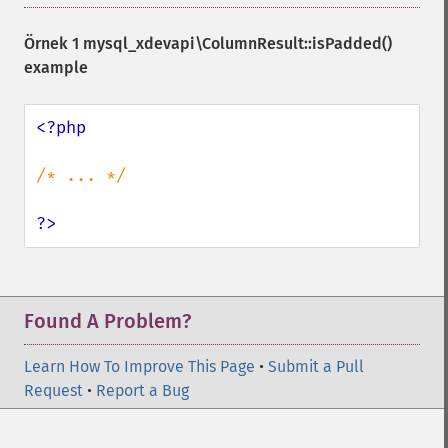
Örnek 1
mysql_xdevapi\ColumnResult::isPadded()
example
<?php

/* ... */

?>
Found A Problem?
Learn How To Improve This Page
•
Submit a Pull
Request
•
Report a Bug