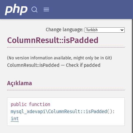
Change language:
ColumnResult::isPadded
(No version information available, might only be in Git)
ColumnResult::isPadded
—
Check if padded
Açıklama
¶
public
function
mysql_xdevapi\ColumnResult::isPadded
():
int