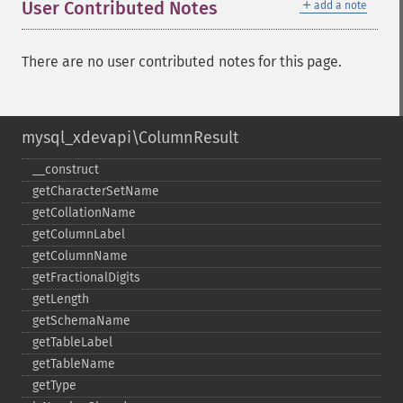
＋
User Contributed Notes
add a note
There are no user contributed notes for this page.
mysql_xdevapi\ColumnResult
_​_​construct
getCharacterSetName
getCollationName
getColumnLabel
getColumnName
getFractionalDigits
getLength
getSchemaName
getTableLabel
getTableName
getType