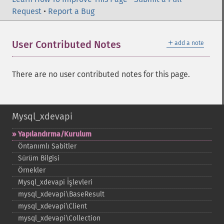
Request
•
Report a Bug
＋
User Contributed Notes
add a note
There are no user contributed notes for this page.
Mysql_xdevapi
Yapılandırma/Kurulum
Öntanımlı Sabitler
Sürüm Bilgisi
Örnekler
Mysql_​xdevapi İşlevleri
mysql_​xdevapi\BaseResult
mysql_​xdevapi\Client
mysql_​xdevapi\Collection