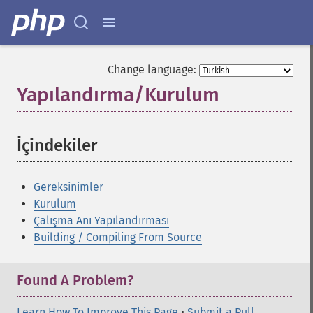
Change language:
Yapılandırma/Kurulum
¶
İçindekiler
¶
Gereksinimler
Kurulum
Çalışma Anı Yapılandırması
Building / Compiling From Source
Found A Problem?
Learn How To Improve This Page
•
Submit a Pull