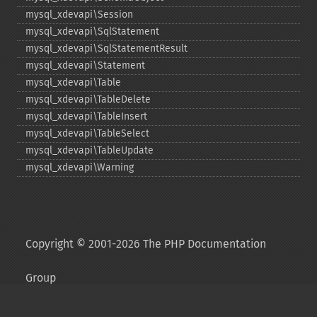
mysql_​xdevapi\Session
mysql_​xdevapi\SqlStatement
mysql_​xdevapi\SqlStatementResult
mysql_​xdevapi\Statement
mysql_​xdevapi\Table
mysql_​xdevapi\TableDelete
mysql_​xdevapi\TableInsert
mysql_​xdevapi\TableSelect
mysql_​xdevapi\TableUpdate
mysql_​xdevapi\Warning
Copyright © 2001-2026 The PHP Documentation
Group
My PHP.net
Contact
Other PHP.net sites