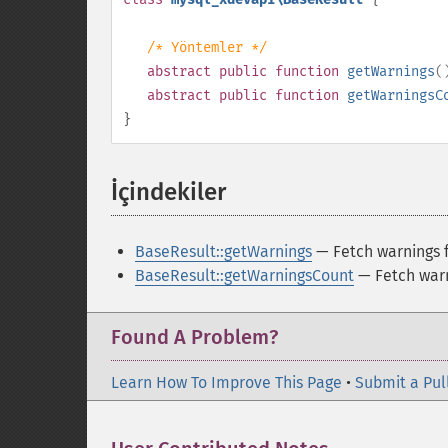
/* Yöntemler */
abstract
public
function
getWarnings
(
abstract
public
function
getWarningsC
}
İçindekiler
¶
BaseResult::getWarnings
— Fetch warnings f
BaseResult::getWarningsCount
— Fetch warn
Found A Problem?
Learn How To Improve This Page
•
Submit a Pul