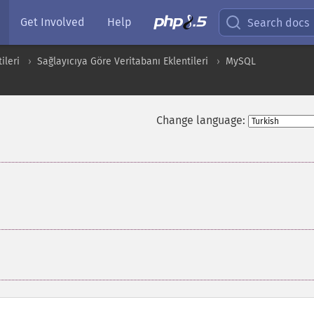
Get Involved
Help
Search docs
ileri
Sağlayıcıya Göre Veritabanı Eklentileri
MySQL
Change language: