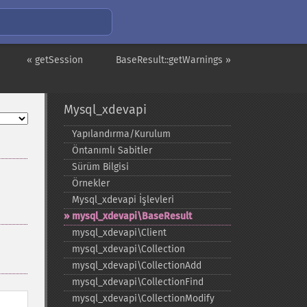
« getSession
BaseResult::getWarnings »
Mysql_xdevapi
Yapılandırma/Kurulum
Öntanımlı Sabitler
Sürüm Bilgisi
Örnekler
Mysql_​xdevapi İşlevleri
mysql_​xdevapi\BaseResult
mysql_​xdevapi\Client
mysql_​xdevapi\Collection
mysql_​xdevapi\CollectionAdd
mysql_​xdevapi\CollectionFind
mysql_​xdevapi\CollectionModify