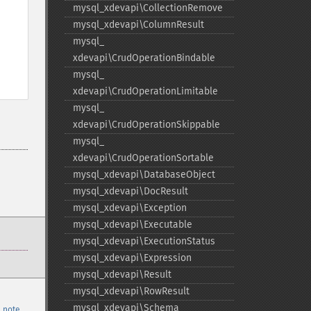
mysql_​xdevapi\CollectionRemove
mysql_​xdevapi\ColumnResult
mysql_​
xdevapi\CrudOperationBindable
mysql_​
xdevapi\CrudOperationLimitable
mysql_​
xdevapi\CrudOperationSkippable
mysql_​
xdevapi\CrudOperationSortable
mysql_​xdevapi\DatabaseObject
mysql_​xdevapi\DocResult
mysql_​xdevapi\Exception
mysql_​xdevapi\Executable
mysql_​xdevapi\ExecutionStatus
mysql_​xdevapi\Expression
mysql_​xdevapi\Result
mysql_​xdevapi\RowResult
mysql_​xdevapi\Schema
 note