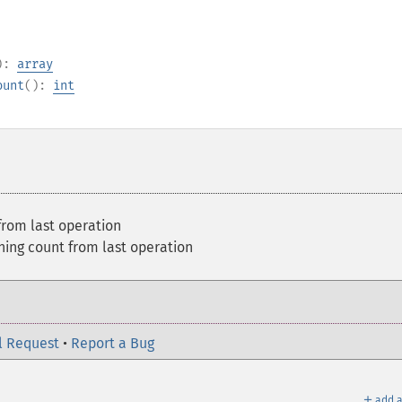
):
array
ount
():
int
rom last operation
ing count from last operation
l Request
•
Report a Bug
＋
add a