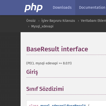
Downloads
Documentation
Önsöz
İşlev Başvuru Kılavuzu
Veritabanı Eklent
Mysql_xdevapi
BaseResult interface
¶
(PECL mysql-xdevapi >= 8.0.11)
Giriş
¶
Sınıf Sözdizimi
¶
class
mysql_xdevapi\BaseResult
{