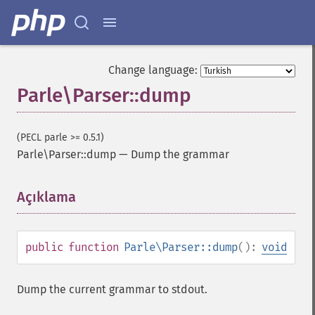
Change language:
Parle\Parser::dump
(PECL parle >= 0.5.1)
Parle\Parser::dump
—
Dump the grammar
Açıklama
¶
public
function
Parle\Parser::dump
():
void
Dump the current grammar to stdout.