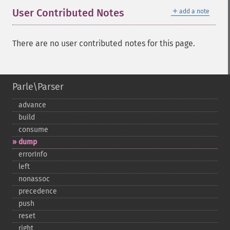
＋
User Contributed Notes
add a note
There are no user contributed notes for this page.
Parle\Parser
advance
build
consume
dump
errorInfo
left
nonassoc
precedence
push
reset
right