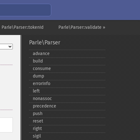
 Parle\Parser::tokenId
Parle\Parser::validate »
Parle\Parser
advance
build
consume
dump
errorInfo
left
nonassoc
precedence
push
reset
right
sigil