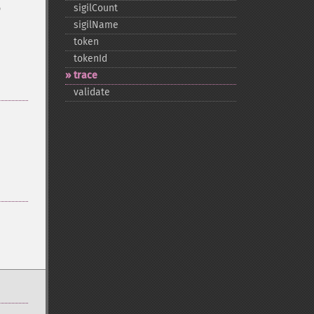
o
sigilCount
sigilName
token
tokenId
trace
validate