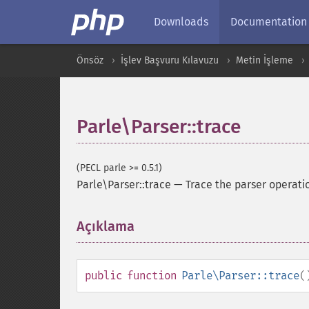
Downloads
Documentation
Önsöz
İşlev Başvuru Kılavuzu
Metin İşleme
Parle\Parser::trace
(PECL parle >= 0.5.1)
Parle\Parser::trace
—
Trace the parser operati
Açıklama
¶
public
function
Parle\Parser::trace
(