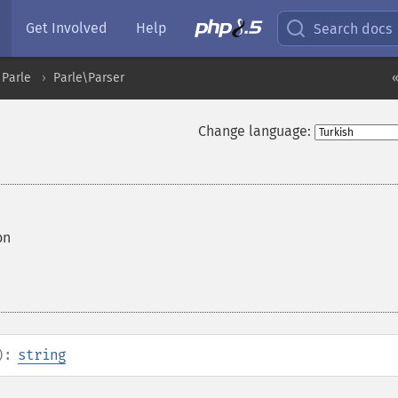
Get Involved
Help
Search docs
Parle
Parle\Parser
«
Change language:
on
):
string