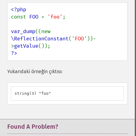
const 
FOO 
= 
'foo'
;

var_dump
((new 
\ReflectionConstant
(
'FOO'
))-
>
getValue
?>
Yukarıdaki örneğin çıktısı:
string(3) "foo"
Found A Problem?