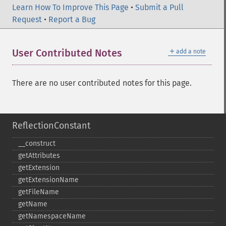
Learn How To Improve This Page
•
Submit a Pull
Request
•
Report a Bug
＋
User Contributed Notes
add a note
There are no user contributed notes for this page.
ReflectionConstant
_​_​construct
getAttributes
getExtension
getExtensionName
getFileName
getName
getNamespaceName