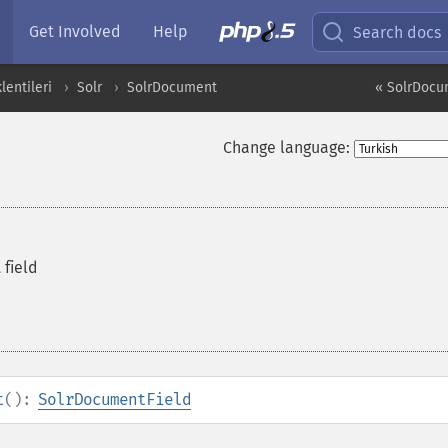
Get Involved
Help
Search docs
entileri
Solr
SolrDocument
« SolrDocu
Change language:
 field
t
():
SolrDocumentField