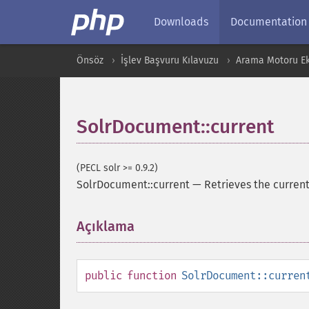
Downloads
Documentation
Önsöz
İşlev Başvuru Kılavuzu
Arama Motoru Ekl
SolrDocument::current
(PECL solr >= 0.9.2)
SolrDocument::current
—
Retrieves the current
Açıklama
¶
public
function
SolrDocument::curren