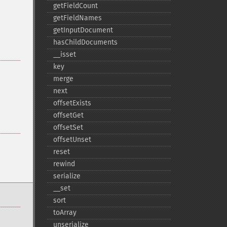
getFieldCount
getFieldNames
getInputDocument
hasChildDocuments
_​_​isset
key
merge
next
offsetExists
offsetGet
offsetSet
offsetUnset
reset
rewind
serialize
_​_​set
sort
toArray
unserialize