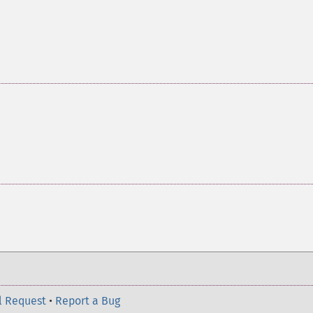
l Request
•
Report a Bug