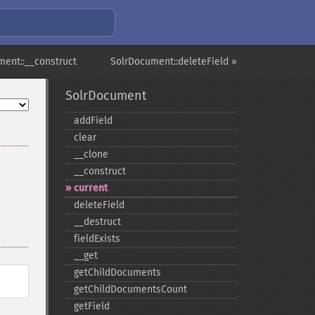
ment::__construct
SolrDocument::deleteField »
SolrDocument
addField
clear
_​_​clone
_​_​construct
current
deleteField
_​_​destruct
fieldExists
_​_​get
getChildDocuments
getChildDocumentsCount
getField