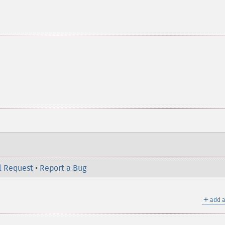
l Request
•
Report a Bug
＋
add a