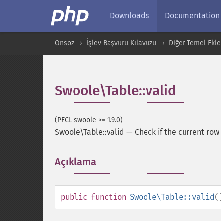
Downloads
Documentation
Önsöz
İşlev Başvuru Kılavuzu
Diğer Temel Ekle
Swoole\Table::valid
(PECL swoole >= 1.9.0)
Swoole\Table::valid
—
Check if the current row 
Açıklama
¶
public
function
Swoole\Table::valid
(