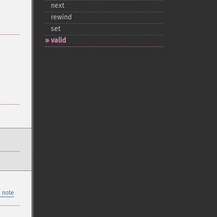
next
rewind
set
valid
 note