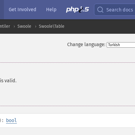
Get Involved
Help
Search docs
ntiler
Swoole
Swoole\Table
Change language:
is valid.
):
bool