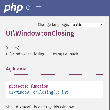
Change language:
UI\Window::onClosing
(UI 0.9.9)
UI\Window::onClosing
—
Closing Callback
Açıklama
¶
protected
function
UI\Window::onClosing
():
int
Should gracefully destroy this Window