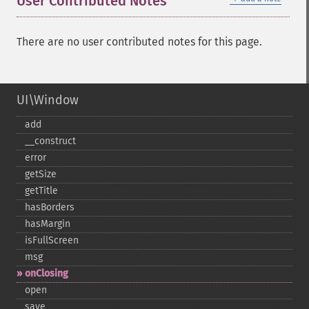
User Contributed Notes
There are no user contributed notes for this page.
UI\Window
add
_​_​construct
error
getSize
getTitle
hasBorders
hasMargin
isFullScreen
msg
onClosing
open
save