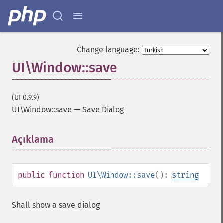
Change language:
UI\Window::save
(UI 0.9.9)
UI\Window::save
—
Save Dialog
Açıklama
¶
public
function
UI\Window::save
():
string
Shall show a save dialog