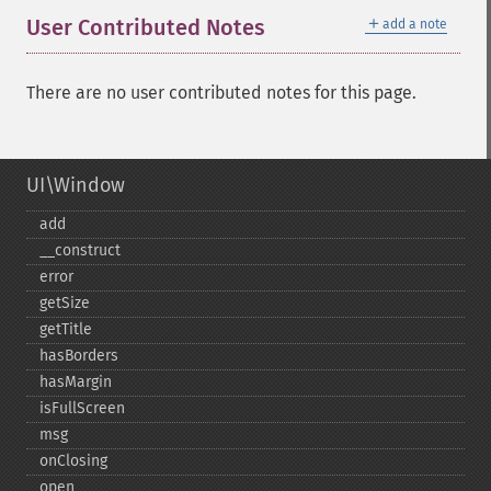
＋
User Contributed Notes
add a note
There are no user contributed notes for this page.
UI\Window
add
_​_​construct
error
getSize
getTitle
hasBorders
hasMargin
isFullScreen
msg
onClosing
open