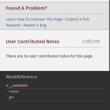
Found A Problem?
Learn How To Improve This Page
•
Submit a Pull
Request
•
Report a Bug
＋
User Contributed Notes
add a note
There are no user contributed notes for this page.
WeakReference
_​_​construct
create
get