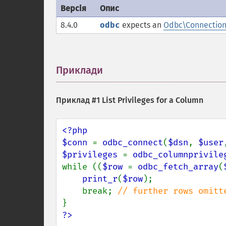
Версія
Опис
8.4.0
odbc
expects an
Odbc\Connectio
Приклади
¶
Приклад #1 List Privileges for a Column
<?php

$conn 
= 
odbc_connect
(
$dsn
, 
$user
$privileges 
= 
odbc_columnprivile
while ((
$row 
= 
odbc_fetch_array
(
print_r
(
$row
);

    break; 
?>