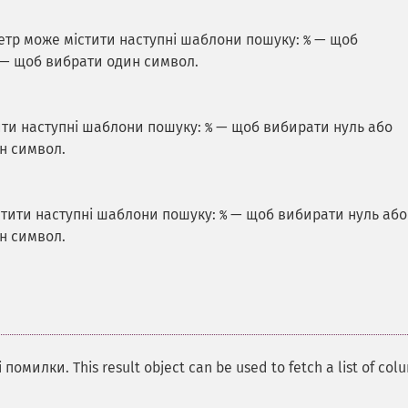
метр може містити наступні шаблони пошуку:
— щоб
%
— щоб вибрати один символ.
ити наступні шаблони пошуку:
— щоб вибирати нуль або
%
н символ.
стити наступні шаблони пошуку:
— щоб вибирати нуль або
%
н символ.
 помилки. This result object can be used to fetch a list of col