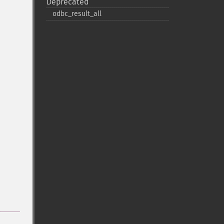
Deprecated
odbc_​result_​all