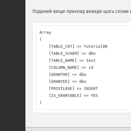
Поданий вище приклад виведе щось схоже 
Array

(

    [TABLE_CAT] => TutorialDB

    [TABLE_SCHEM] => dbo

    [TABLE_NAME] => test

    [COLUMN_NAME] => id

    [GRANTOR] => dbo

    [GRANTEE] => dbo

    [PRIVILEGE] => INSERT

    [IS_GRANTABLE] => YES

)