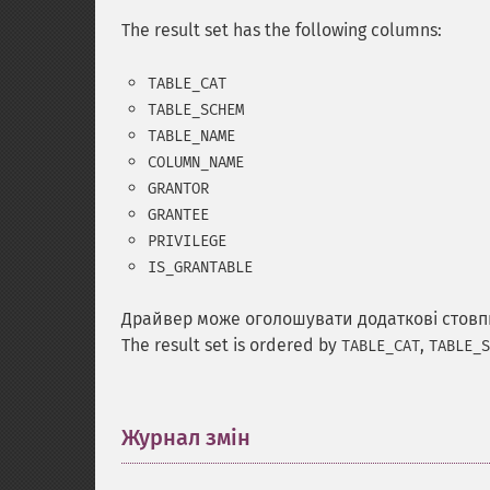
The result set has the following columns:
TABLE_CAT
TABLE_SCHEM
TABLE_NAME
COLUMN_NAME
GRANTOR
GRANTEE
PRIVILEGE
IS_GRANTABLE
Драйвер може оголошувати додаткові стовпц
The result set is ordered by
,
TABLE_CAT
TABLE_S
Журнал змін
¶