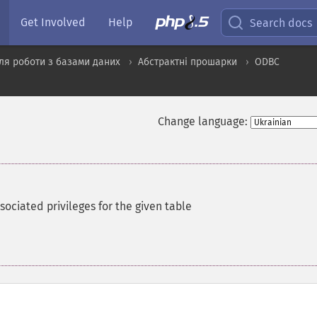
Get Involved
Help
Search docs
ля роботи з базами даних
Абстрактні прошарки
ODBC
Change language:
sociated privileges for the given table