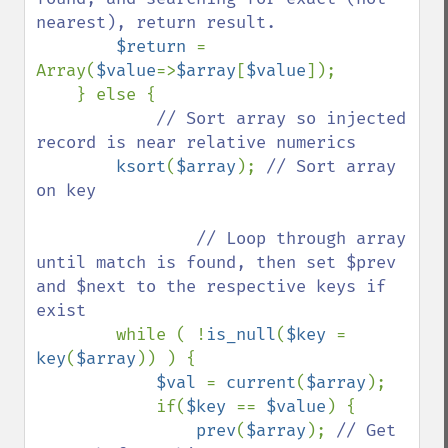
nearest), return result.

$return 
= 
Array(
$value
=>
$array
[
$value
]);

    } else {

// Sort array so injected 
record is near relative numerics

ksort
(
$array
); 
// Sort array 
on key

                // Loop through array 
until match is found, then set $prev 
and $next to the respective keys if 
exist

while ( !
is_null
(
$key 
= 
key
(
$array
)) ) {

$val 
= 
current
(
$array
);

            if(
$key 
== 
$value
) {

prev
(
$array
); 
// Get 