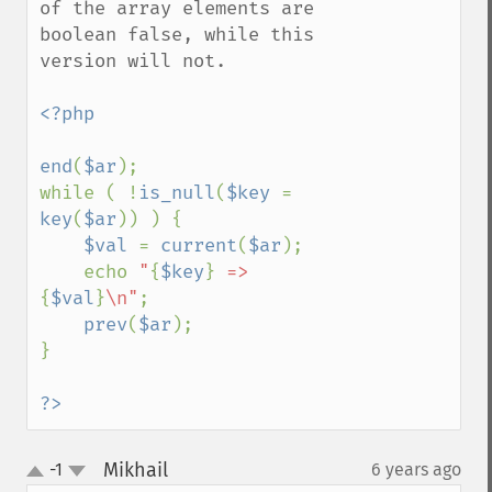
of the array elements are 
boolean false, while this 
version will not.

<?php

end
(
$ar
);

while ( !
is_null
(
$key 
= 
key
(
$ar
)) ) {

$val 
= 
current
(
$ar
);

    echo 
"
{
$key
}
 => 
{
$val
}
\n"
;

prev
(
$ar
);

}

?>
Mikhail
-1
6 years ago
¶
up
down