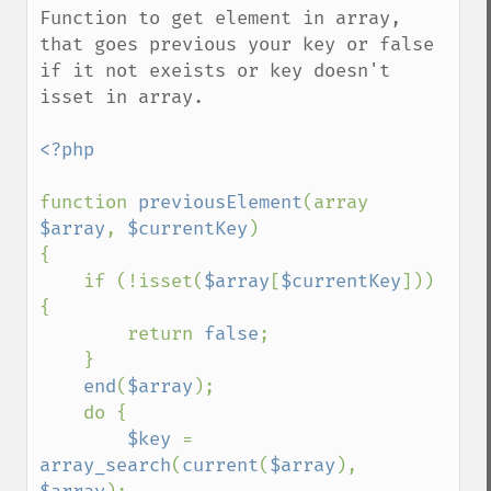
Function to get element in array, 
that goes previous your key or false 
if it not exeists or key doesn't 
isset in array.

<?php

function 
previousElement
(array 
$array
, 
$currentKey
)

{

    if (!isset(
$array
[
$currentKey
])) 
{

        return 
false
;

    }

end
(
$array
);

    do {

$key 
= 
array_search
(
current
(
$array
), 