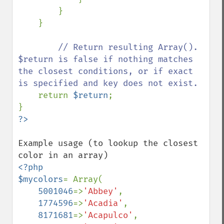
        }

    }

// Return resulting Array().   
$return is false if nothing matches 
the closest conditions, or if exact 
is specified and key does not exist.        

return 
$return
;

Example usage (to lookup the closest 
<?php

$mycolors
= Array(

5001046
=>
'Abbey'
,

1774596
=>
'Acadia'
,

8171681
=>
'Acapulco'
,
