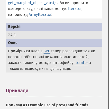
get_mangled_object_vars()
, або використати
методи класу, який імплементує
Iterator
,
наприклад
ArrayIterator
.
7.4.0
Примірники класів
SPL
тепер розглядаються як
порожні об'єкти, які не мають властивостей,
замість виклику метода інтерфейсу
Iterator
з
такою ж назвою, як і в цієї функції.
Приклади
¶
Приклад #1 Example use of
prev()
and friends