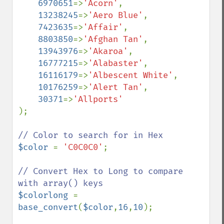
6970651
=>
'Acorn'
,

13238245
=>
'Aero Blue'
,

7423635
=>
'Affair'
,

8803850
=>
'Afghan Tan'
,

13943976
=>
'Akaroa'
,

16777215
=>
'Alabaster'
,

16116179
=>
'Albescent White'
,

10176259
=>
'Alert Tan'
,

30371
=>
);

$color 
= 
'C0C0C0'
;

// Convert Hex to Long to compare 
$colorlong 
= 
base_convert
(
$color
,
16
,
10
);
