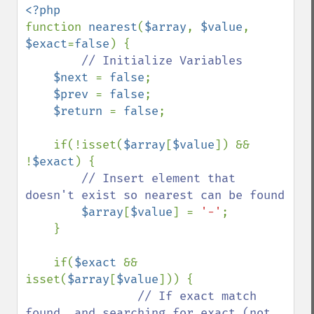
function 
nearest
(
$array
, 
$value
, 
$exact
=
false
) {

// Initialize Variables

$next 
= 
false
;

$prev 
= 
false
;

$return 
= 
false
;

    if(!isset(
$array
[
$value
]) && 
!
$exact
) {

// Insert element that 
doesn't exist so nearest can be found

$array
[
$value
] = 
'-'
;

    }

    if(
$exact 
&& 
isset(
$array
[
$value
])) {

// If exact match 
found, and searching for exact (not 