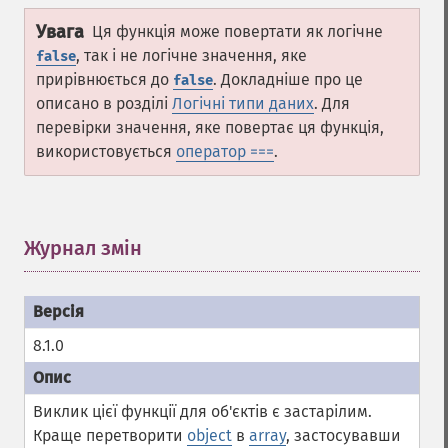
Увага
Ця функція може повертати як логічне
, так і не логічне значення, яке
false
прирівнюється до
. Докладніше про це
false
описано в розділі
Логічні типи даних
. Для
перевірки значення, яке повертає ця функція,
використовується
оператор ===
.
Журнал змін
¶
8.1.0
Виклик цієї функції для об'єктів є застарілим.
Краще перетворити
object
в
array
, застосувавши