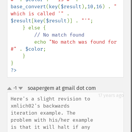
base_convert
(
key
(
$result
),
10
,
16
) . 
" 
which is called '" 
. 
$result
[
key
(
$result
)] . 
"'"
;

    } else {

// No match found

echo 
"No match was found for 
#" 
. 
$color
;

    }  

?>
soapergem at gmail dot com
-1
¶
up
down
17 years ago
Here's a slight revision to 
xmlich02's backwards 
iteration example. The 
problem with his/her example 
is that it will halt if any 