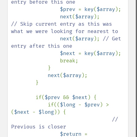
entry before this one

$prev 
= 
key
(
$array
);

next
(
$array
);         
// Skip current entry as this was 
what we were looking for nearest to

next
(
$array
); 
// Get 
entry after this one

$next 
= 
key
(
$array
);

                break;

            }

next
(
$array
);

        }

        if(
$prev 
&& 
$next
) {

            if((
$long 
- 
$prev
) > 
(
$next 
- 
$long
)) {

// 
Previous is closer

$return 
= 