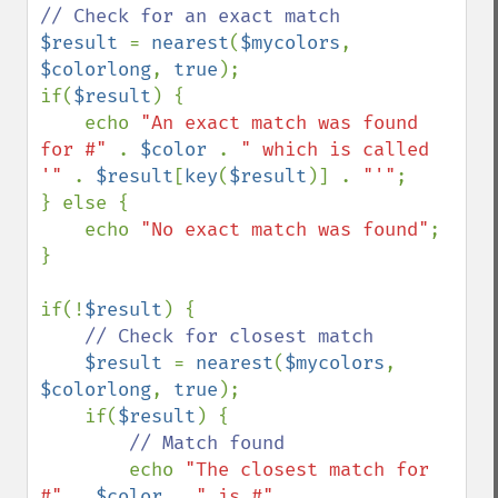
$result 
= 
nearest
(
$mycolors
, 
$colorlong
, 
true
);

if(
$result
) {

    echo 
"An exact match was found 
for #" 
. 
$color 
. 
" which is called 
'" 
. 
$result
[
key
(
$result
)] . 
"'"
;

} else {

    echo 
"No exact match was found"
;

}

if(!
$result
) {

// Check for closest match

$result 
= 
nearest
(
$mycolors
, 
$colorlong
, 
true
);

    if(
$result
) {

// Match found

echo 
"The closest match for 
#" 
. 
$color 
. 
" is #" 
. 