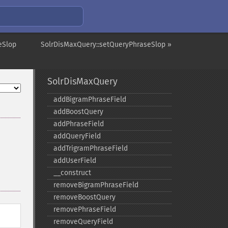
eSlop
SolrDisMaxQuery::setQueryPhraseSlop »
SolrDisMaxQuery
addBigramPhraseField
addBoostQuery
addPhraseField
addQueryField
addTrigramPhraseField
addUserField
_​_​construct
removeBigramPhraseField
removeBoostQuery
removePhraseField
removeQueryField