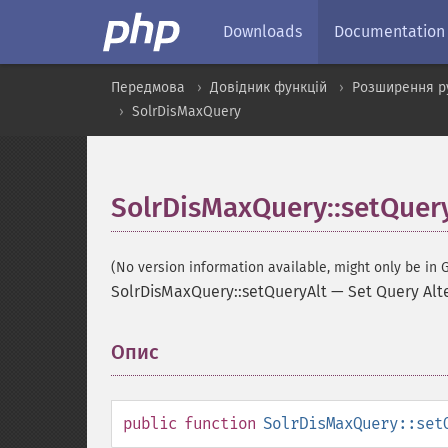
Downloads
Documentation
Передмова
Довідник функцій
Розширення р
SolrDisMaxQuery
SolrDisMaxQuery::setQuer
(No version information available, might only be in G
SolrDisMaxQuery::setQueryAlt
—
Set Query Alt
Опис
¶
public
function
SolrDisMaxQuery::set