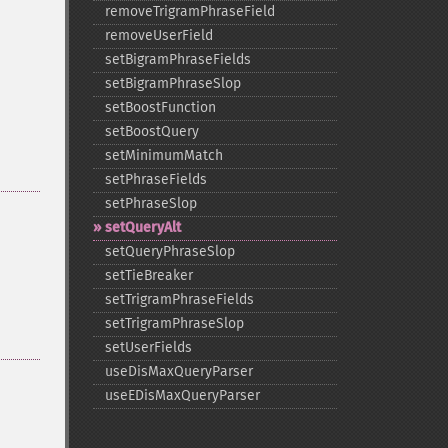
removeTrigramPhraseField
removeUserField
setBigramPhraseFields
setBigramPhraseSlop
setBoostFunction
setBoostQuery
setMinimumMatch
setPhraseFields
setPhraseSlop
setQueryAlt
setQueryPhraseSlop
setTieBreaker
setTrigramPhraseFields
setTrigramPhraseSlop
setUserFields
useDisMaxQueryParser
useEDisMaxQueryParser