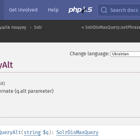
Get Involved
Help
Search docs
ушіїв пошуку
Solr
« SolrDisMaxQuery::setPhras
Change language:
yAlt
it)
ernate (q.alt parameter)
QueryAlt
(
string
$q
):
SolrDisMaxQuery