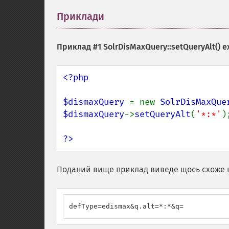
Приклади
¶
Приклад #1
SolrDisMaxQuery::setQueryAlt()
e
<?php

$dismaxQuery 
= new 
SolrDisMaxQue
$dismaxQuery
->
setQueryAlt
(
'*:*'
);
?>
Поданий вище приклад виведе щось схоже 
defType=edismax&q.alt=*:*&q=