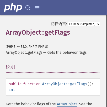
切换语言:
ArrayObject::getFlags
(PHP 5 >= 5.1.0, PHP 7, PHP 8)
ArrayObject::getFlags
—
Gets the behavior flags
说明
¶
public
function
ArrayObject::getFlags
():
int
Gets the behavior flags of the
ArrayObject
. See the