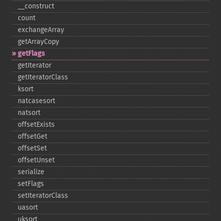
_​_​construct
count
exchangeArray
getArrayCopy
getFlags
getIterator
getIteratorClass
ksort
natcasesort
natsort
offsetExists
offsetGet
offsetSet
offsetUnset
serialize
setFlags
setIteratorClass
uasort
uksort