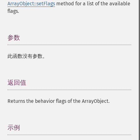
ArrayObject::setFlags
method for a list of the available
flags.
参数
¶
此函数没有参数。
返回值
¶
Returns the behavior flags of the ArrayObject.
示例
¶