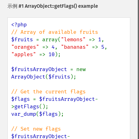
示例 #1
ArrayObject::getFlags()
example
$fruits 
= array(
"lemons" 
=> 
1
, 
"oranges" 
=> 
4
, 
"bananas" 
=> 
5
, 
"apples" 
=> 
10
);

$fruitsArrayObject 
= new 
ArrayObject
(
$fruits
);

$flags 
= 
$fruitsArrayObject
-
>
getFlags
var_dump
(
$flags
);

$fruitsArrayObject
-