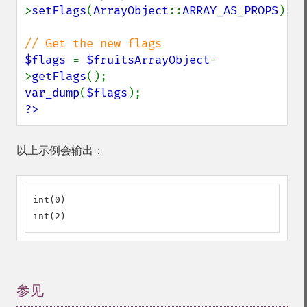
>
setFlags
(
ArrayObject
::
ARRAY_AS_PROPS
);

$flags 
= 
$fruitsArrayObject
-
>
getFlags
var_dump
(
$flags
?>
以上示例会输出：
int(0)

int(2)
参见
¶